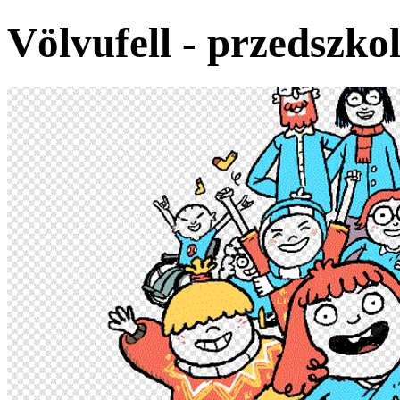
Völvufell - przedszko