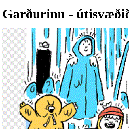
Garðurinn - útisvæði