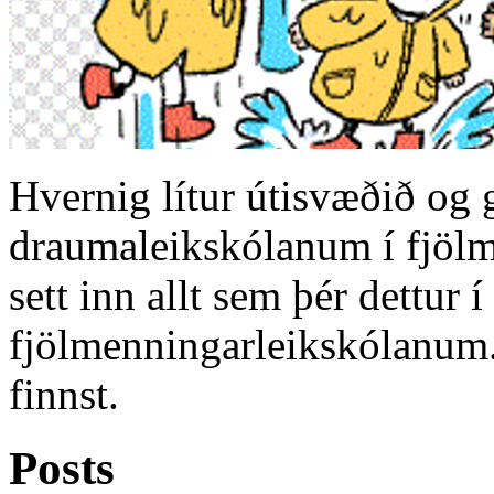
Hvernig lítur útisvæðið og 
draumaleikskólanum í fjölm
sett inn allt sem þér dettur
fjölmenningarleikskólanum.
finnst.
Posts