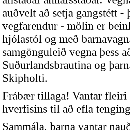
auðvelt að setja gangstétt - 
vegfarendur - mölin er beinl
hjólastól og með barnavagna
samgönguleið vegna þess að
Suðurlandsbrautina og þarn
Skipholti.
Frábær tillaga! Vantar fleiri
hverfisins til að efla tengi
Sammála, þarna vantar nau