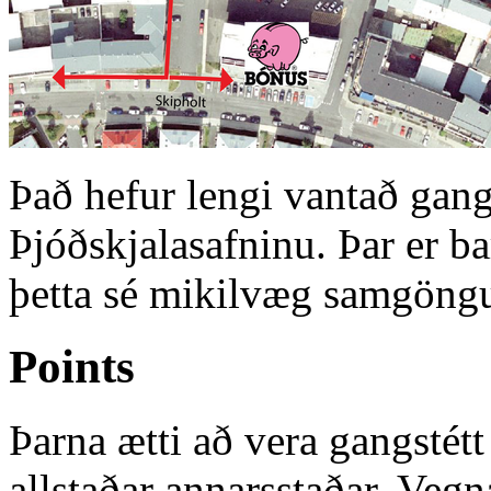
Það hefur lengi vantað gan
Þjóðskjalasafninu. Þar er bar
þetta sé mikilvæg samgöngu
Points
Þarna ætti að vera gangstét
allstaðar annarsstaðar. Vegna