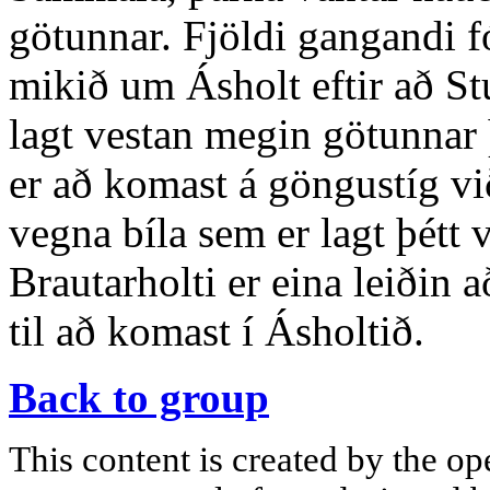
götunnar. Fjöldi gangandi f
mikið um Ásholt eftir að St
lagt vestan megin götunnar þ
er að komast á göngustíg vi
vegna bíla sem er lagt þétt
Brautarholti er eina leiðin 
til að komast í Ásholtið.
Back to group
This content is created by the op