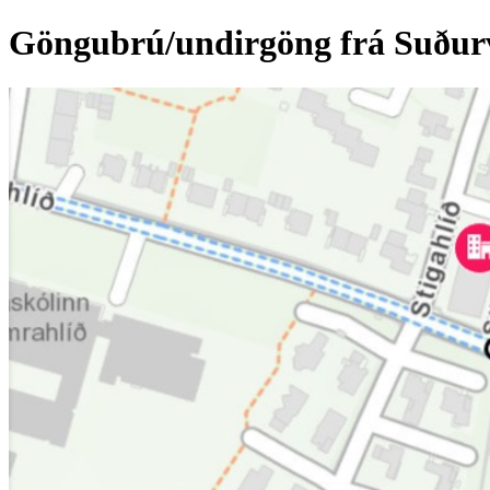
Göngubrú/undirgöng frá Suðurv