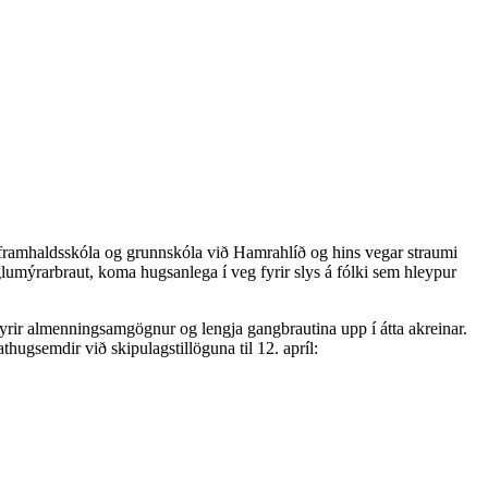
í framhaldsskóla og grunnskóla við Hamrahlíð og hins vegar straumi
umýrarbraut, koma hugsanlega í veg fyrir slys á fólki sem hleypur
 fyrir almenningsamgögnur og lengja gangbrautina upp í átta akreinar.
thugsemdir við skipulagstillöguna til 12. apríl: