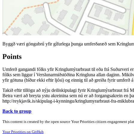
Byggð væri göngubrú yfir gífurlega þunga umferðaræð sem Kringlumý
Points
Umferð gangandi fólks yfir Kringlumýrarbraut til eða frá Suðurveri e
fólks sem liggur í Verslunarmiðstöðina Kringluna allan daginn. Mikil
yfir götuna (bíður ekki eftir ljósi) og einnig til að greiða fyrir umferð
Takið eftir tillögu að nýju deiliskipulagi fyrir Kringlumýrarbraut frá
Betra væri að breyta ystu akreinina sem nú er að forgangsakrein en þar 
http://reykjavik.is/skipulag-i-kynningu/kringlumyrarbraut-fra-miklubr
Back to group
This content is created by the open source Your Priorities citizen engagement pl
Your Priorities on GitHub