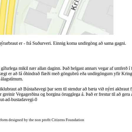
rarbraut er - frá Suðurveri. Einnig koma undirgöng að sama gagni.
r gífurlega mikil nær allan daginn. Það helgast annars vegar af umferð 
vægt er að fá óhindrað flæði með göngubrú eða undirgöngum yfir Kringl
 á álagstímum.
 Miklubraut að Bústaðavegi þar sem til stendur að bæta við nýrri akbraut
greinir Vegagerðina og borgina örugglega á. Það er frestur til að gera a
aut-ad-bustadavegi-0
atform designed by the non profit Citizens Foundation