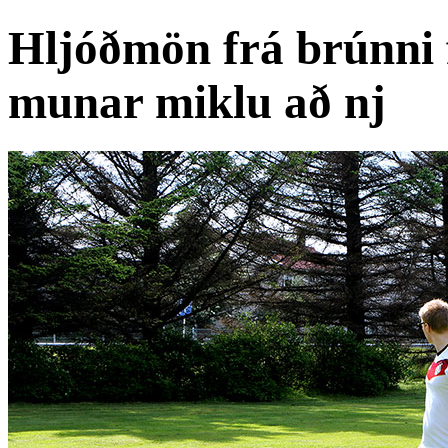
Hljóðmön frá brúnni 
munar miklu að nj