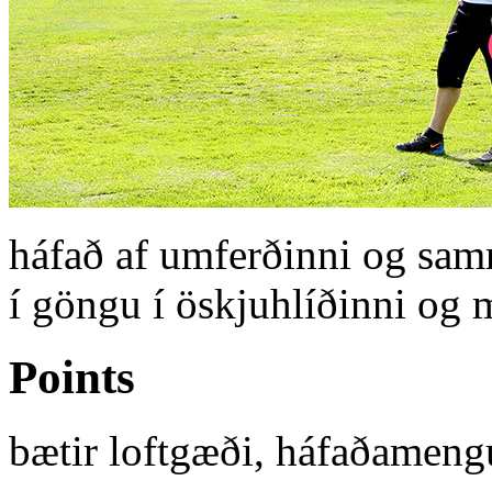
háfað af umferðinni og sam
í göngu í öskjuhlíðinni og
Points
bætir loftgæði, háfaðamengu