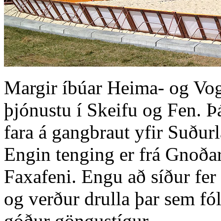
Margir íbúar Heima- og Vog
þjónustu í Skeifu og Fen. Þá
fara á gangbraut yfir Suður
Engin tenging er frá Gnoðar
Faxafeni. Engu að síður fer
og verður drulla þar sem fó
góður göngustígur.