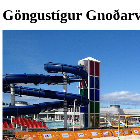
Göngustígur Gnoðarv