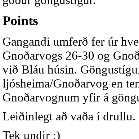
Points
Gangandi umferð fer úr hver
Gnoðarvogs 26-30 og Gnoðar
við Bláu húsin. Göngustígu
ljósheima/Gnoðarvog en ten
Gnoðarvognum yfir á göngu
Leiðinlegt að vaða í drullu.
Tek undir :)