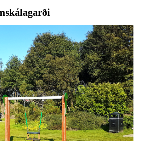
ómskálagarði