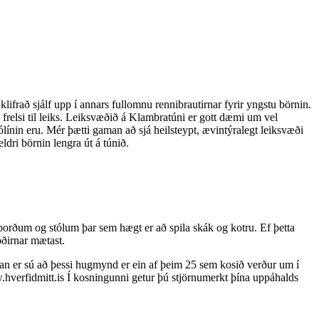
ifrað sjálf upp í annars fullomnu rennibrautirnar fyrir yngstu börnin.
 frelsi til leiks. Leiksvæðið á Klambratúni er gott dæmi um vel
línin eru. Mér þætti gaman að sjá heilsteypt, ævintýralegt leiksvæði
ldri börnin lengra út á túnið.
borðum og stólum þar sem hægt er að spila skák og kotru. Ef þetta
óðirnar mætast.
an er sú að þessi hugmynd er ein af þeim 25 sem kosið verður um í
w.hverfidmitt.is Í kosningunni getur þú stjörnumerkt þína uppáhalds