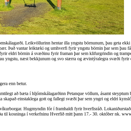
skálagarði. Leikvöllurinn hentar illa yngstu börnunum, þau geta ekki kl
í þær. Það vantar leiktæki og umhverfi fyrir yngstu börnin þar sem þau fá
yrir eldri börnin á svæðinu fyrir framan þar sem klifurgrindin og trampó
 þau yngstu, næst bekkjunum og svo stærra og ævintýralegra svæði fyrir e
gera enn betur.
emmtilegt að bæta í hljómskálagarðinn Petanque völlum, ásamt steyptum 
ta skapað einstaklega gott og fallegt svæði þar sem yngri og eldri kynsl
íkurborgar. Hugmyndin fór í framhaldi fyrir hverfisráð. Lokaniðurstað
ða til kosninga í verkefninu Hverfið mitt þann 17.- 30. október nk. ww