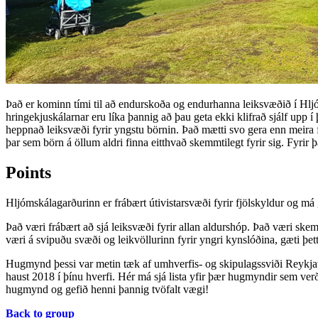
Það er kominn tími til að endurskoða og endurhanna leiksvæðið í Hljóm
hringekjuskálarnar eru líka þannig að þau geta ekki klifrað sjálf upp 
heppnað leiksvæði fyrir yngstu börnin. Það mætti svo gera enn meira f
þar sem börn á öllum aldri finna eitthvað skemmtilegt fyrir sig. Fyrir
Points
Hljómskálagarðurinn er frábært útivistarsvæði fyrir fjölskyldur og má 
Það væri frábært að sjá leiksvæði fyrir allan aldurshóp. Það væri sk
væri á svipuðu svæði og leikvöllurinn fyrir yngri kynslóðina, gæti þet
Hugmynd þessi var metin tæk af umhverfis- og skipulagssviði Reykjav
haust 2018 í þínu hverfi. Hér má sjá lista yfir þær hugmyndir sem ver
hugmynd og gefið henni þannig tvöfalt vægi!
Back to group