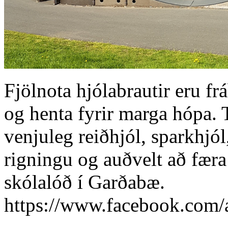
Fjölnota hjólabrautir eru fr
og henta fyrir marga hópa. 
venjuleg reiðhjól, sparkhjól,
rigningu og auðvelt að færa 
skólalóð í Garðabæ.
https://www.facebook.com/