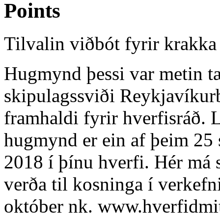
Points
Tilvalin viðbót fyrir krakka 
Hugmynd þessi var metin tæ
skipulagssviði Reykjavíkur
framhaldi fyrir hverfisráð. 
hugmynd er ein af þeim 25 
2018 í þínu hverfi. Hér má 
verða til kosninga í verkefn
október nk. www.hverfidmit