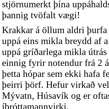
stjörnumerkt þína uppáhal
þannig tvöfalt vægi!
Krakkar á öllum aldri þurfa 
uppá eins mikla breydd af 
uppá gríðarlega mikla útrás
einnig fyrir notendur frá 2 á
þetta hópar sem ekki hafa f
þeirri þörf. Hefur virkað v
Mývatn, Húsavík og er ofta
íþróttamannvirki.