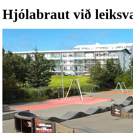
Hjólabraut við leiksv