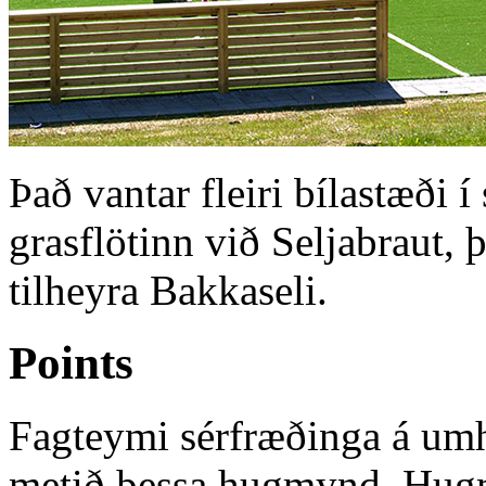
Það vantar fleiri bílastæði 
grasflötinn við Seljabraut, 
tilheyra Bakkaseli.
Points
Fagteymi sérfræðinga á umh
metið þessa hugmynd. Hugm