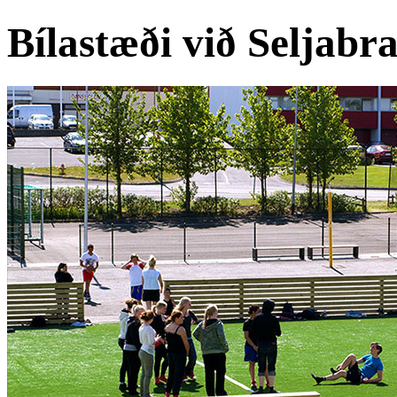
Bílastæði við Seljabra