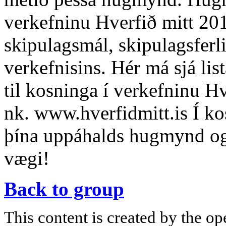
verkefninu Hverfið mitt 201
skipulagsmál, skipulagsferli
verkefnisins. Hér má sjá li
til kosninga í verkefninu H
nk. www.hverfidmitt.is Í k
þína uppáhalds hugmynd og 
vægi!
Back to group
This content is created by the op