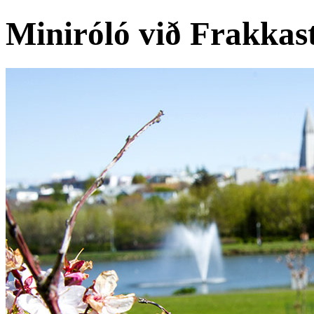
Miniróló við Frakkas