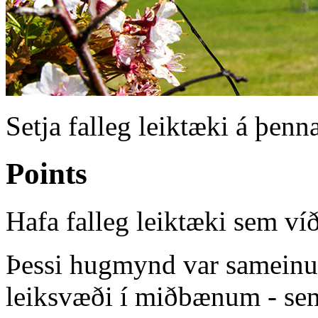
Setja falleg leiktæki á þenna
Points
Hafa falleg leiktæki sem ví
Þessi hugmynd var sameinuð
leiksvæði í miðbænum - sem