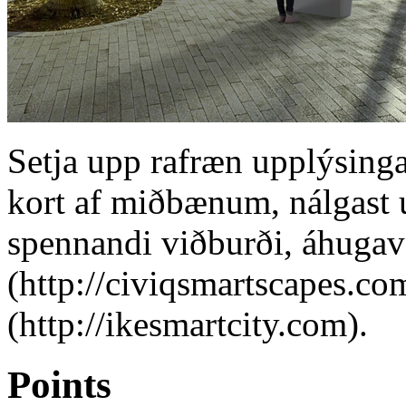
Setja upp rafræn upplýsinga
kort af miðbænum, nálgast
spennandi viðburði, áhugaver
(http://civiqsmartscapes.c
(http://ikesmartcity.com).
Points