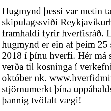
Hugmynd þessi var metin tæ
skipulagssviði Reykjavíkur
framhaldi fyrir hverfisráð. 
hugmynd er ein af þeim 25 
2018 í þínu hverfi. Hér má 
verða til kosninga í verkefn
október nk. www.hverfidmit
stjörnumerkt þína uppáhal
þannig tvöfalt vægi!