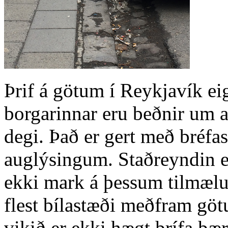
Þrif á götum í Reykjavík ei
borgarinnar eru beðnir um a
degi. Það er gert með bréf
auglýsingum. Staðreyndin er
ekki mark á þessum tilmælum
flest bílastæði meðfram göt
vikið er ekki hægt þrífa þæ