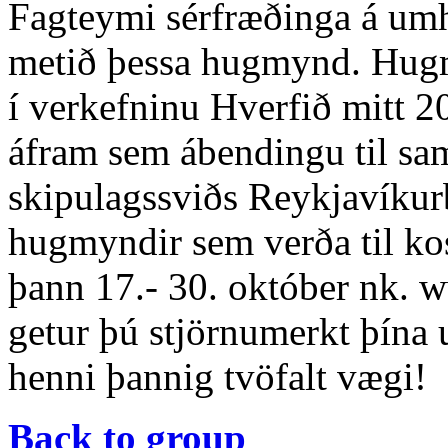
Fagteymi sérfræðinga á umh
metið þessa hugmynd. Hugm
í verkefninu Hverfið mitt
áfram sem ábendingu til sa
skipulagssviðs Reykjavíkurb
hugmyndir sem verða til ko
þann 17.- 30. október nk. w
getur þú stjörnumerkt þína
henni þannig tvöfalt vægi!
Back to group