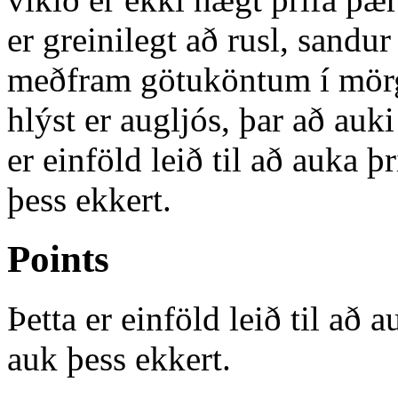
er greinilegt að rusl, sandur
meðfram götuköntum í mörg
hlýst er augljós, þar að auki
er einföld leið til að auka þ
þess ekkert.
Points
Þetta er einföld leið til að 
auk þess ekkert.