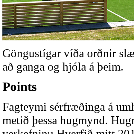
Göngustígar víða orðnir slæ
að ganga og hjóla á þeim.
Points
Fagteymi sérfræðinga á umh
metið þessa hugmynd. Hugm
verkefninu Hverfið mitt 20