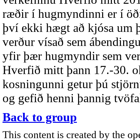
ræðir í hugmyndinni er í öðr
því ekki hægt að kjósa um
verður vísað sem ábendingu i
yfir þær hugmyndir sem verð
Hverfið mitt þann 17.-30. o
kosningunni getur þú stjö
og gefið henni þannig tvöfa
Back to group
This content is created by the op