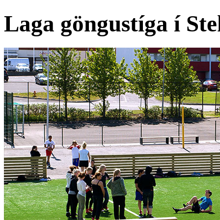
Laga göngustíga í Ste