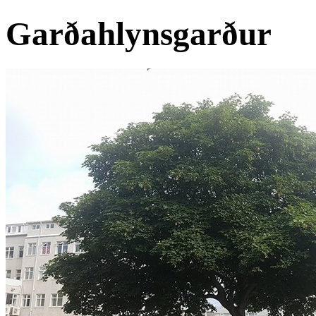
Garðahlynsgarður