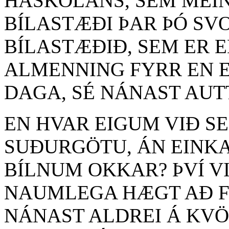
HÁSKÓLANS, SEM ME
BÍLASTÆÐI ÞAR ÞÓ SVO
BÍLASTÆÐIÐ, SEM ER 
ALMENNING FYRR EN EF
DAGA, SÉ NÁNAST AUTT 
EN HVAR EIGUM VIÐ S
SUÐURGÖTU, ÁN EINKA
BÍLNUM OKKAR? ÞVÍ V
NAUMLEGA HÆGT AÐ FI
NÁNAST ALDREI Á KVÖ