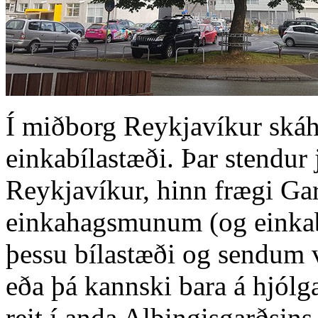
Í miðborg Reykjavíkur skáha
einkabílastæði. Þar stendur j
Reykjavíkur, hinn frægi Ga
einkahagsmunum (og einkab
þessu bílastæði og sendum 
eða þá kannski bara á hjól
reit í anda Alþingisgarðsin