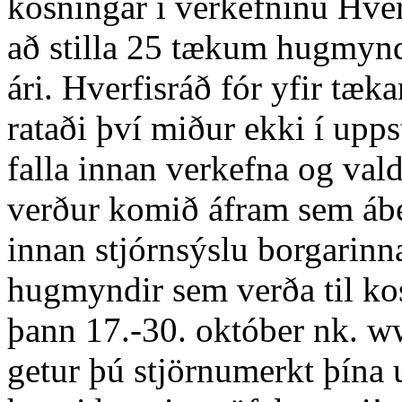
kosningar í verkefninu Hver
að stilla 25 tækum hugmynd
ári. Hverfisráð fór yfir t
rataði því miður ekki í upps
falla innan verkefna og va
verður komið áfram sem ábe
innan stjórnsýslu borgarinna
hugmyndir sem verða til ko
þann 17.-30. október nk. w
getur þú stjörnumerkt þína