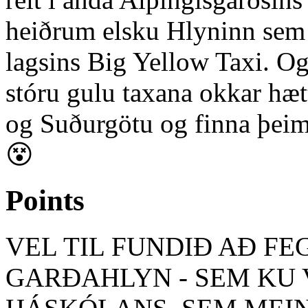
heiðrum elsku Hlyninn sem 
lagsins Big Yellow Taxi. Og 
stóru gulu taxana okkar hæt
og Suðurgötu og finna þeim a
😵
Points
VEL TIL FUNDIÐ AÐ F
GARÐAHLYN - SEM KU 