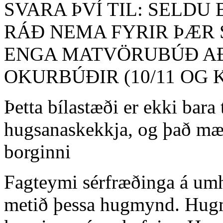
SVARA ÞVÍ TIL: SELDU 
RÁÐ NEMA FYRIR ÞÆR 
ENGA MATVÖRUBÚÐ AÐ
OKURBÚÐIR (10/11 OG 
Þetta bílastæði er ekki bara
hugsanaskekkja, og það mættu
borginni
Fagteymi sérfræðinga á umh
metið þessa hugmynd. Hugm