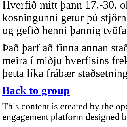
Hverfið mitt þann 17.-30. o
kosningunni getur þú stjö
og gefið henni þannig tvöfa
Það þarf að finna annan stað
meira í miðju hverfisins fre
þetta líka frábær staðsetning 
Back to group
This content is created by the op
engagement platform designed by