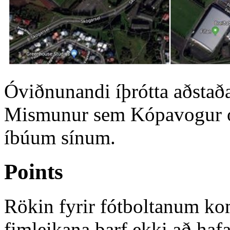
Óviðnunandi íþrótta aðstaða 
Mismunur sem Kópavogur 
íbúum sínum.
Points
Rökin fyrir fótboltanum k
fimleikana þarf ekki að haf