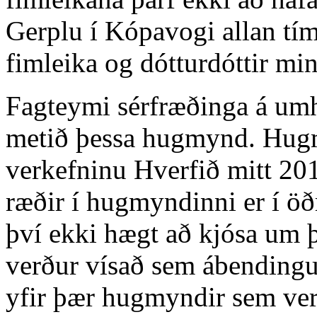
Gerplu í Kópavogi allan tí
fimleika og dótturdóttir min
Fagteymi sérfræðinga á umh
metið þessa hugmynd. Hugm
verkefninu Hverfið mitt 20
ræðir í hugmyndinni er í öðr
því ekki hægt að kjósa um
verður vísað sem ábendingu i
yfir þær hugmyndir sem verð