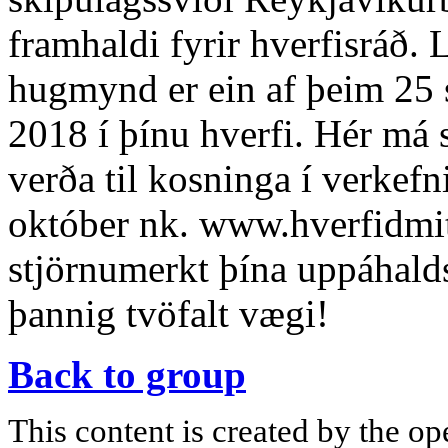
framhaldi fyrir hverfisráð. 
hugmynd er ein af þeim 25 
2018 í þínu hverfi. Hér má 
verða til kosninga í verkefn
október nk. www.hverfidmit
stjörnumerkt þína uppáhal
þannig tvöfalt vægi!
Back to group
This content is created by the op