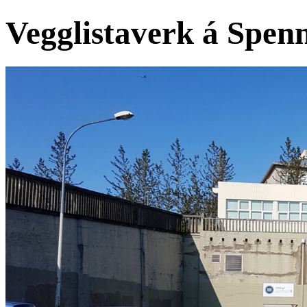
Vegglistaverk á Spenn