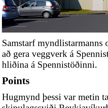
Samstarf myndlistarmanns 
að gera veggverk á Spennis
hliðina á Spennistöðinni.
Points
Hugmynd þessi var metin tæ
skipulagssviði Reykjavíkur