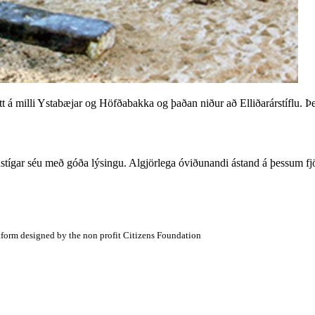
 á milli Ystabæjar og Höfðabakka og þaðan niður að Elliðarárstíflu. Þes
stígar séu með góða lýsingu. Algjörlega óviðunandi ástand á þessum fjöl
atform designed by the non profit Citizens Foundation