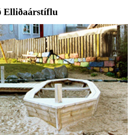
 Elliðaárstíflu