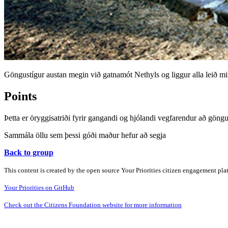
Göngustígur austan megin við gatnamót Nethyls og liggur alla leið mitt
Points
Þetta er öryggisatriði fyrir gangandi og hjólandi vegfarendur að göngu
Sammála öllu sem þessi góði maður hefur að segja
Back to group
This content is created by the open source Your Priorities citizen engagement pl
Your Priorities on GitHub
Check out the Citizens Foundation website for more information