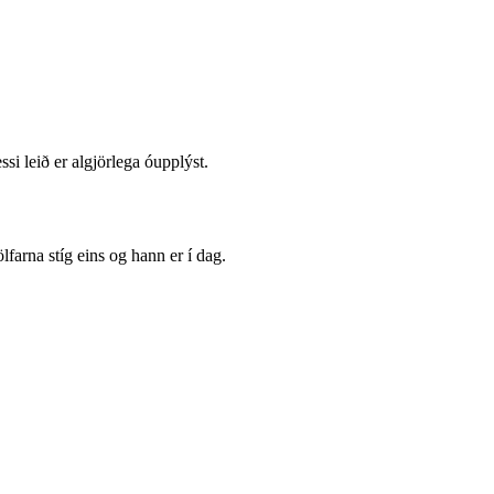
si leið er algjörlega óupplýst.
farna stíg eins og hann er í dag.