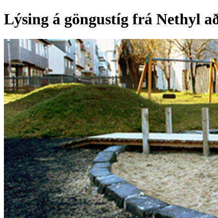
Lýsing á göngustíg frá Nethyl að