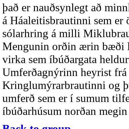
það er nauðsynlegt að min
á Háaleitisbrautinni sem er
sólarhring á milli Miklubra
Mengunin orðin ærin bæði lo
virka sem íbúðargata heldur
Umferðagnýrinn heyrist frá
Kringlumýrarbrautinni og þ
umferð sem er í sumum tilfe
íbúðarhúsum norðan megin v
Back to group