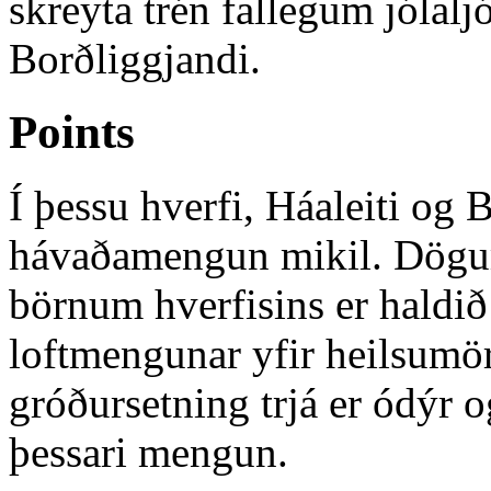
skreyta trén fallegum jólalj
Borðliggjandi.
Points
Í þessu hverfi, Háaleiti og
hávaðamengun mikil. Dögum
börnum hverfisins er haldi
loftmengunar yfir heilsumör
gróðursetning trjá er ódýr o
þessari mengun.