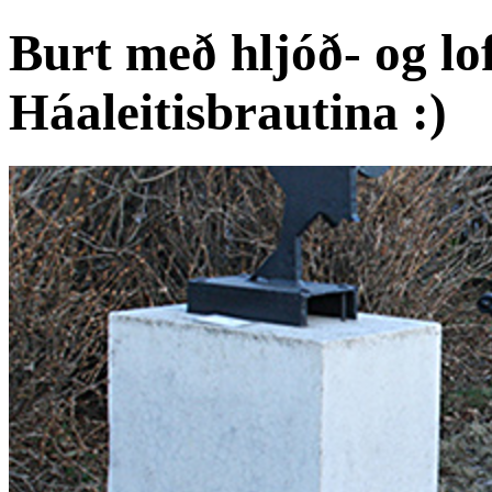
Burt með hljóð- og l
Háaleitisbrautina :)