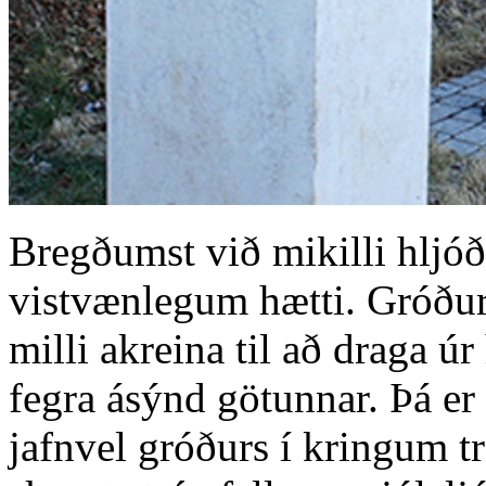
Bregðumst við mikilli hlj
vistvænlegum hætti. Gróðurs
milli akreina til að draga ú
fegra ásýnd götunnar. Þá er 
jafnvel gróðurs í kringum t