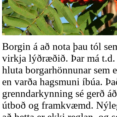
Borgin á að nota þau tól sem
virkja lýðræðið. Þar má t.d
hluta borgarhönnunar sem e
en varða hagsmuni íbúa. Þa
grenndarkynning sé gerð áðu
útboð og framkvæmd. Nýleg
að þetta er ekki reglan, og 