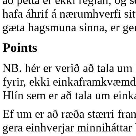
hafa áhrif á nærumhverfi sit
gæta hagsmuna sinna, er ger
Points
NB. hér er verið að tala um
fyrir, ekki einkaframkvæmd
Hlín sem er að tala um ei
Ef um er að ræða stærri fra
gera einhverjar minnihátta