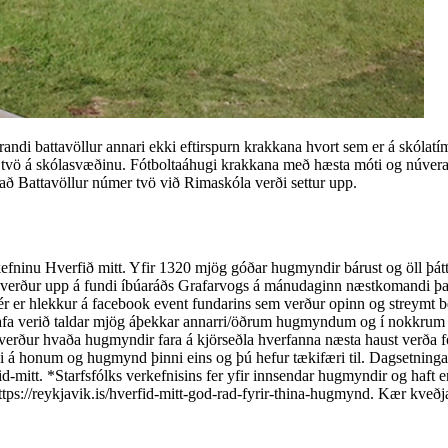
ndi battavöllur annari ekki eftirspurn krakkana hvort sem er á skólatím
r tvö á skólasvæðinu. Fótboltaáhugi krakkana með hæsta móti og núveran
á að Battavöllur númer tvö við Rimaskóla verði settur upp.
efninu Hverfið mitt. Yfir 1320 mjög góðar hugmyndir bárust og öll þá
 verður upp á fundi íbúaráðs Grafarvogs á mánudaginn næstkomandi þan
Hér er hlekkur á facebook event fundarins sem verður opinn og streymt
fa verið taldar mjög áþekkar annarri/öðrum hugmyndum og í nokkrum ti
 verður hvaða hugmyndir fara á kjörseðla hverfanna næsta haust verða for
hygli á honum og hugmynd þinni eins og þú hefur tækifæri til. Dagsetnin
erfid-mitt. *Starfsfólks verkefnisins fer yfir innsendar hugmyndir og ha
https://reykjavik.is/hverfid-mitt-god-rad-fyrir-thina-hugmynd. Kær kveð