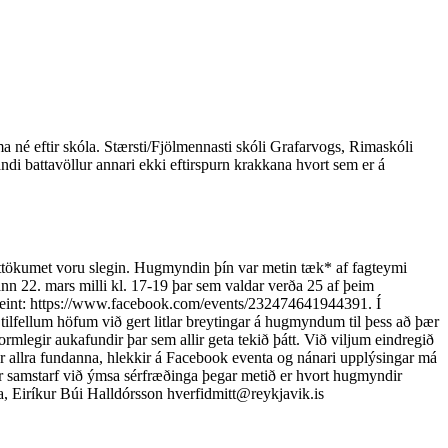
a né eftir skóla. Stærsti/Fjölmennasti skóli Grafarvogs, Rimaskóli
di battavöllur annari ekki eftirspurn krakkana hvort sem er á
tttökumet voru slegin. Hugmyndin þín var metin tæk* af fagteymi
n 22. mars milli kl. 17-19 þar sem valdar verða 25 af þeim
 beint: https://www.facebook.com/events/232474641944391. Í
lfellum höfum við gert litlar breytingar á hugmyndum til þess að þær
mlegir aukafundir þar sem allir geta tekið þátt. Við viljum eindregið
gar allra fundanna, hlekkir á Facebook eventa og nánari upplýsingar má
ft er samstarf við ýmsa sérfræðinga þegar metið er hvort hugmyndir
ja, Eiríkur Búi Halldórsson
hverfidmitt@reykjavik.is