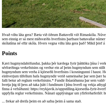
Hvað viltu láta gera? Bæta við öðrum Battavelli við Rimaskóla. Núvera
sem einnig er sá mest miðsvæðis hverfisins þarfnast battavallar núme
skólatíma né eftir skóla. Hvers vegna viltu láta gera það? Mikil þörf 
Points
Kæri hugmyndahöfundur, þakka þér kærlega fyrir þátttöku þína í verk
sérfræðinga verkefnisins og verður ein af þeim hugmyndum sem stillt
hugmyndum sem verða á kjörseðli hverfisins í kosningunni í haust. 
einhverjum tilfellum hafa hugmyndir verið sameinaðar þar sem þær ha
falli betur að reglum verkefnisins.* Fundir íbúaráðanna þar sem valið
hvetja þig til þess að taka þátt í fundinum í þínu hverfi og vekja at
finna á vefsíðunni: https://reykjavik.is/uppstilling-kjorsedla-fyrir-hv
uppfylla reglur verkefnisins. Nánari upplýsingar um yfirferðarferlið: 
... frekar að dreifa þeim en að safna þeim á sama stað.