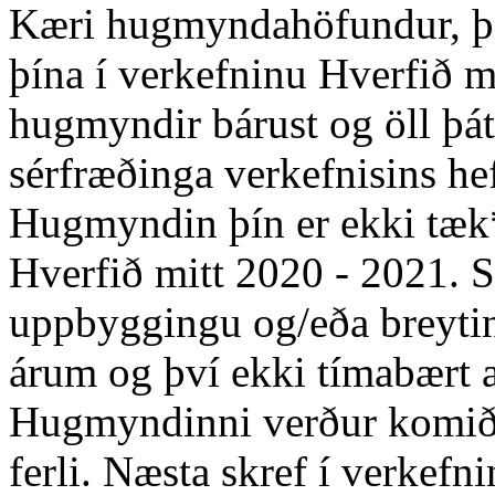
Kæri hugmyndahöfundur, þak
þína í verkefninu Hverfið m
hugmyndir bárust og öll þá
sérfræðinga verkefnisins he
Hugmyndin þín er ekki tæk*
Hverfið mitt 2020 - 2021. 
uppbyggingu og/eða breytin
árum og því ekki tímabært 
Hugmyndinni verður komið 
ferli. Næsta skref í verkef