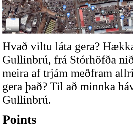
Hvað viltu láta gera? Hæk
Gullinbrú, frá Stórhöfða ni
meira af trjám meðfram allr
gera það? Til að minnka há
Gullinbrú.
Points