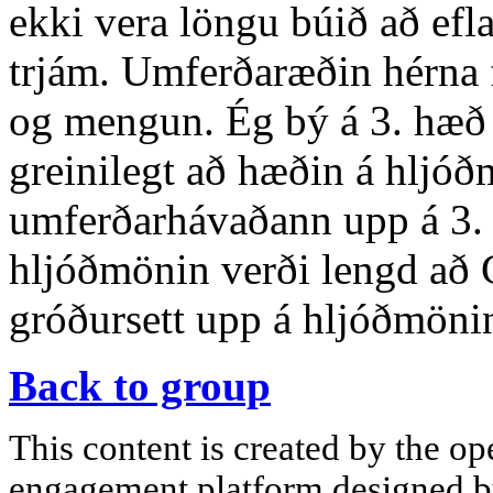
ekki vera löngu búið að ef
trjám. Umferðaræðin hérna 
og mengun. Ég bý á 3. hæð 
greinilegt að hæðin á hljóð
umferðarhávaðann upp á 3.
hljóðmönin verði lengd að G
gróðursett upp á hljóðmöninn
Back to group
This content is created by the op
engagement platform designed by