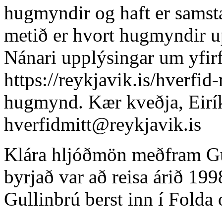
hugmyndir og haft er samst
metið er hvort hugmyndir up
Nánari upplýsingar um yfirf
https://reykjavik.is/hverfid-
hugmynd. Kær kveðja, Eirí
hverfidmitt@reykjavik.is
Klára hljóðmön meðfram Gu
byrjað var að reisa árið 19
Gullinbrú berst inn í Folda