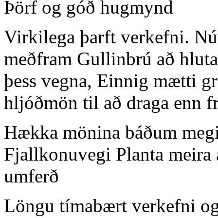
Þörf og góð hugmynd
Virkilega þarft verkefni. N
meðfram Gullinbrú að hluta
þess vegna, Einnig mætti gró
hljóðmön til að draga enn f
Hækka mönina báðum megin 
Fjallkonuvegi Planta meira a
umferð
Löngu tímabært verkefni og 