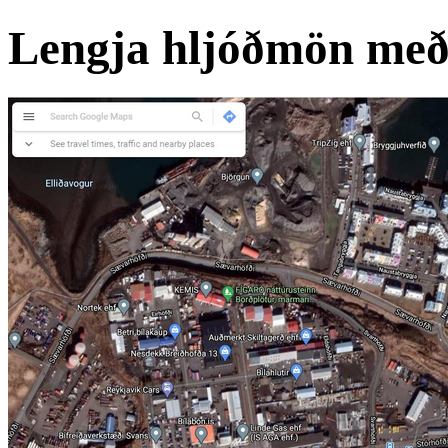
Lengja hljóðmön með