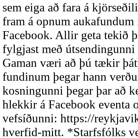
sem eiga að fara á kjörseðili
fram á opnum aukafundum í
Facebook. Allir geta tekið 
fylgjast með útsendingunni g
Gaman væri að þú tækir þátt
fundinum þegar hann verður
kosningunni þegar þar að k
hlekkir á Facebook eventa o
vefsíðunni: https://reykjavik
hverfid-mitt. *Starfsfólks v