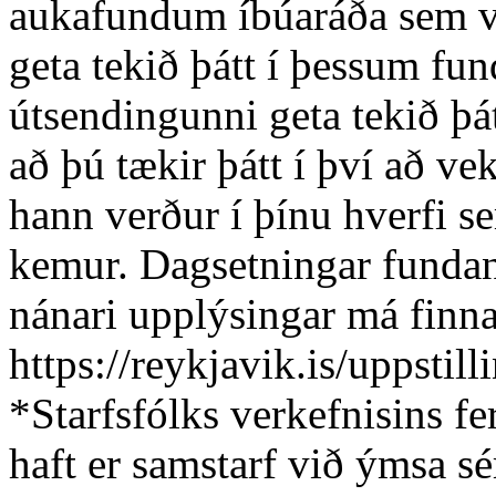
aukafundum íbúaráða sem ve
geta tekið þátt í þessum fu
útsendingunni geta tekið þá
að þú tækir þátt í því að ve
hann verður í þínu hverfi 
kemur. Dagsetningar fundan
nánari upplýsingar má finna
https://reykjavik.is/uppstill
*Starfsfólks verkefnisins f
haft er samstarf við ýmsa s