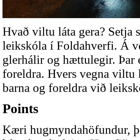
Hvað viltu láta gera? Setja
leikskóla í Foldahverfi. Á 
glerhálir og hættulegir. Þar 
foreldra. Hvers vegna viltu 
barna og foreldra við leiksk
Points
Kæri hugmyndahöfundur, þak