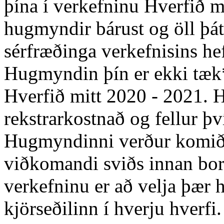
þína í verkefninu Hverfið m
hugmyndir bárust og öll þá
sérfræðinga verkefnisins he
Hugmyndin þín er ekki tæk*
Hverfið mitt 2020 - 2021. 
rekstrarkostnað og fellur þv
Hugmyndinni verður komið 
viðkomandi sviðs innan borg
verkefninu er að velja þær 
kjörseðilinn í hverju hverfi