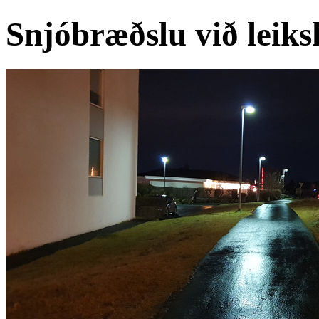
Snjóbræðslu við leiks