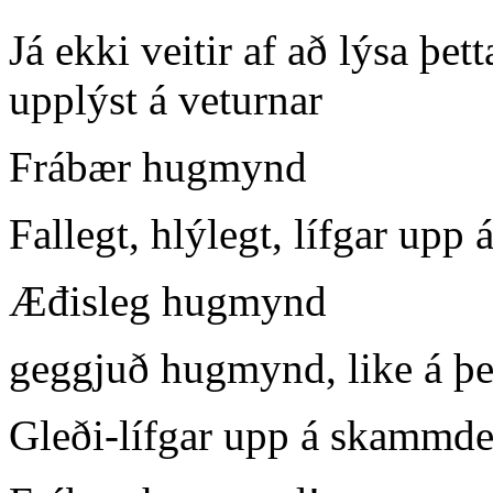
Já ekki veitir af að lýsa þe
upplýst á veturnar
Frábær hugmynd
Fallegt, hlýlegt, lífgar up
Æđisleg hugmynd
geggjuð hugmynd, like á þe
Gleði-lífgar upp á skammd