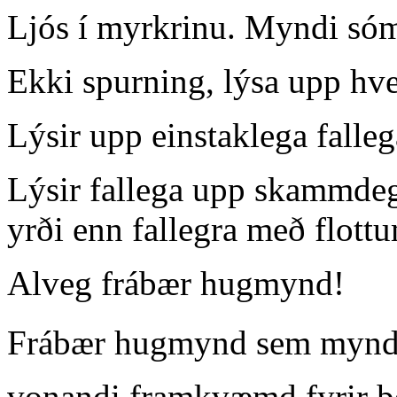
Ljós í myrkrinu. Myndi sóm
Ekki spurning, lýsa upp hve
Lýsir upp einstaklega falle
Lýsir fallega upp skammdegi
yrði enn fallegra með flott
Alveg frábær hugmynd!
Frábær hugmynd sem myndi
vonandi framkvæmd fyrir þe