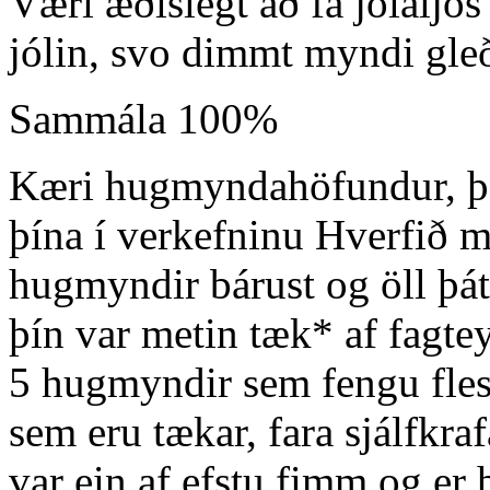
Væri æðislegt að fá jólaljó
jólin, svo dimmt myndi gle
Sammála 100%
Kæri hugmyndahöfundur, þak
þína í verkefninu Hverfið m
hugmyndir bárust og öll þá
þín var metin tæk* af fagte
5 hugmyndir sem fengu flest
sem eru tækar, fara sjálfkr
var ein af efstu fimm og er 