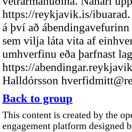
vetrarmánuðina. Nánari uppl
https://reykjavik.is/ibuarad
á því að ábendingavefurinn e
sem vilja láta vita af einhve
umhverfinu eða þarfnast lag
https://abendingar.reykjavik
Halldórsson
hverfidmitt@re
Back to group
This content is created by the op
engagement platform designed by