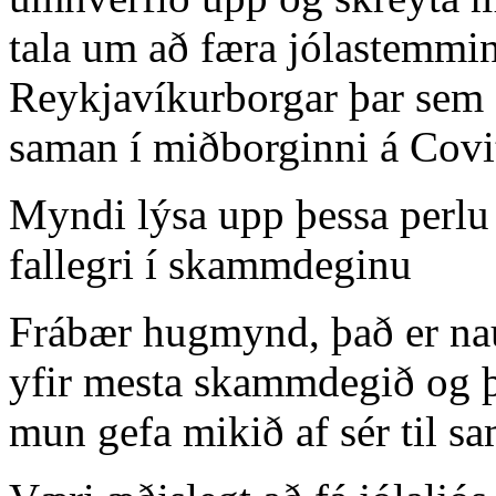
tala um að færa jólastemmin
Reykjavíkurborgar þar sem e
saman í miðborginni á Covit
Myndi lýsa upp þessa perlu 
fallegri í skammdeginu
Frábær hugmynd, það er nau
yfir mesta skammdegið og 
mun gefa mikið af sér til sa