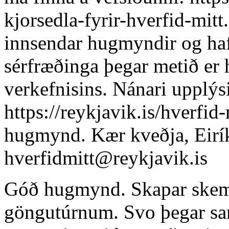
kjorsedla-fyrir-hverfid-mitt.
innsendar hugmyndir og haf
sérfræðinga þegar metið er 
verkefnisins. Nánari upplýsi
https://reykjavik.is/hverfid-
hugmynd. Kær kveðja, Eirí
hverfidmitt@reykjavik.is
Góð hugmynd. Skapar skem
göngutúrnum. Svo þegar s