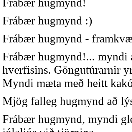
Frábær hugmynd!
Frábær hugmynd :)
Frábær hugmynd - framkvæ
Frábær hugmynd!... myndi al
hverfisins. Göngutúrarnir yr
Myndi mæta með heitt kakó 
Mjög falleg hugmynd að lýs
Frábær hugmynd, myndi gleð