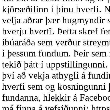
kjörseðilinn í þínu hverfi. 
velja aðrar þær hugmyndir s
hverju hverfi. Þetta skref
íbúaráða sem verður streymt
í þessum fundum. Þeir sem 
tekið þátt í uppstillingunni
því að vekja athygli á fund
hverfi sem og kosningunni 
fundanna, hlekkir á Facebo
má finna á vefsíðunni: https