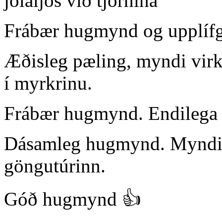
jólaljós við tjörnina
Frábær hugmynd og upplíf
Æðisleg pæling, myndi vir
í myrkrinu.
Frábær hugmynd. Endilega 
Dásamleg hugmynd. Myndi l
göngutúrinn.
Góð hugmynd 👍