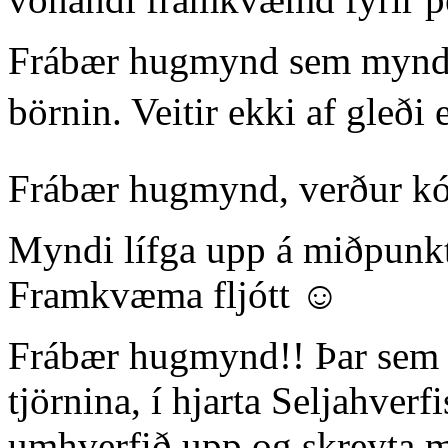
Frábær hugmynd sem myndi g
börnin. Veitir ekki af gleði e
Frábær hugmynd, verður kó
Myndi lífga upp á miðpunkti
Framkvæma fljótt ☺️
Frábær hugmynd!! Þar sem v
tjörnina, í hjarta Seljahverf
umhverfið upp og skreyta m