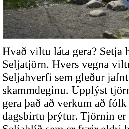
Hvað viltu láta gera? Setja h
Seljatjörn. Hvers vegna vilt
Seljahverfi sem gleður jafn
skammdeginu. Upplýst tjör
gera það að verkum að fólk 
dagsbirtu þrýtur. Tjörnin er
Seljahlíð sem er fyrir eldri