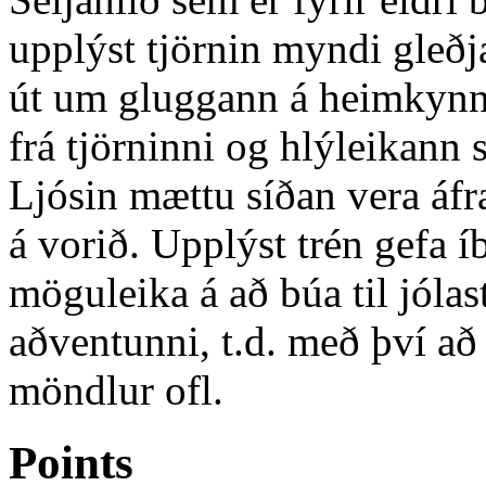
upplýst tjörnin myndi gleðj
út um gluggann á heimkynnu
frá tjörninni og hlýleikann
Ljósin mættu síðan vera áf
á vorið. Upplýst trén gefa 
möguleika á að búa til jóla
aðventunni, t.d. með því að 
möndlur ofl.
Points