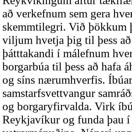
Reykvíkingum aftur tækifæri
að verkefnum sem gera hverf
skemmtilegri. Við þökkum þ
viljum hvetja þig til þess a
þátttakandi í málefnum hverf
borgarbúa til þess að hafa 
og síns nærumhverfis. Íbúar
samstarfsvettvangur samráðs
og borgaryfirvalda. Virk íb
Reykjavíkur og funda þau í