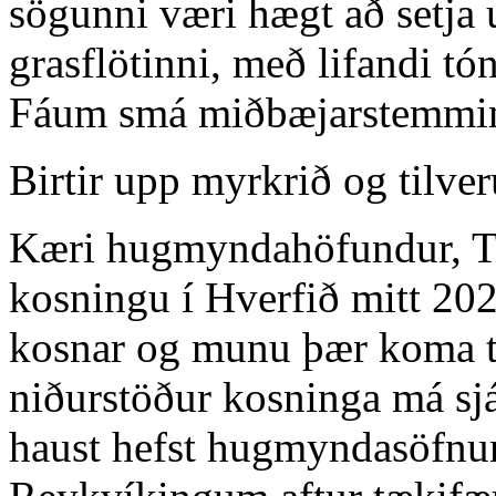
sögunni væri hægt að setja
grasflötinni, með lifandi tó
Fáum smá miðbæjarstemming
Birtir upp myrkrið og tilve
Kæri hugmyndahöfundur, Ti
kosningu í Hverfið mitt 20
kosnar og munu þær koma t
niðurstöður kosninga má sj
haust hefst hugmyndasöfnun