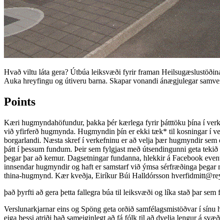
Hvað viltu láta gera? Útbúa leiksvæði fyrir framan Heilsugæslustöðina í
Auka hreyfingu og útiveru barna. Skapar vonandi ánægjulegar samveru
Points
Kæri hugmyndahöfundur, þakka þér kærlega fyrir þátttöku þína í verke
við yfirferð hugmynda. Hugmyndin þín er ekki tæk* til kosningar í v
borgarlandi. Næsta skref í verkefninu er að velja þær hugmyndir sem e
þátt í þessum fundum. Þeir sem fylgjast með útsendingunni geta tekið 
þegar þar að kemur. Dagsetningar fundanna, hlekkir á Facebook eventa og
innsendar hugmyndir og haft er samstarf við ýmsa sérfræðinga þegar met
thina-hugmynd. Kær kveðja, Eiríkur Búi Halldórsson
hverfidmitt@rey
það þyrfti að gera þetta fallegra búa til leiksvæði og líka stað þar sem f
Verslunarkjarnar eins og Spöng geta orðið samfélagsmistöðvar í sínu hver
eiga þessi atriði það sameiginlegt að fá fólk til að dvelja lengur á s