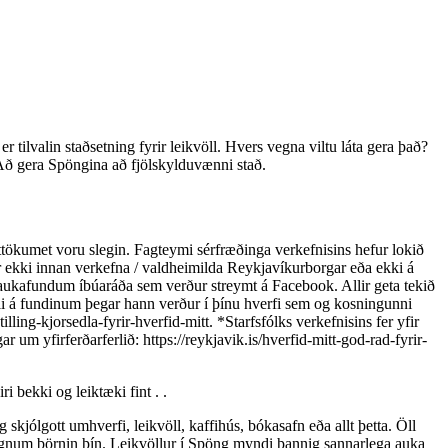
 tilvalin staðsetning fyrir leikvöll. Hvers vegna viltu láta gera það?
Að gera Spöngina að fjölskylduvænni stað.
tökumet voru slegin. Fagteymi sérfræðinga verkefnisins hefur lokið
 ekki innan verkefna / valdheimilda Reykjavíkurborgar eða ekki á
m aukafundum íbúaráða sem verður streymt á Facebook. Allir geta tekið
gli á fundinum þegar hann verður í þínu hverfi sem og kosningunni
ing-kjorsedla-fyrir-hverfid-mitt. *Starfsfólks verkefnisins fer yfir
um yfirferðarferlið: https://reykjavik.is/hverfid-mitt-god-rad-fyrir-
ri bekki og leiktæki fint . .
 skjólgott umhverfi, leikvöll, kaffihús, bókasafn eða allt þetta. Öll
í gegnum börnin þín. Leikvöllur í Spöng myndi þannig sannarlega auka