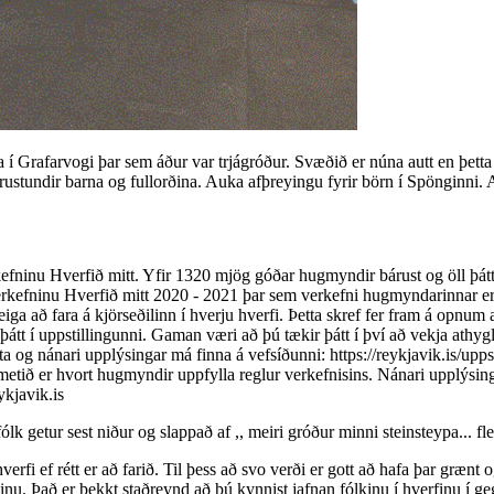
 Grafarvogi þar sem áður var trjágróður. Svæðið er núna autt en þetta er
stundir barna og fullorðina. Auka afþreyingu fyrir börn í Spönginni. 
fninu Hverfið mitt. Yfir 1320 mjög góðar hugmyndir bárust og öll þátt
erkefninu Hverfið mitt 2020 - 2021 þar sem verkefni hugmyndarinnar er
iga að fara á kjörseðilinn í hverju hverfi. Þetta skref fer fram á opnu
þátt í uppstillingunni. Gaman væri að þú tækir þátt í því að vekja athy
 nánari upplýsingar má finna á vefsíðunni: https://reykjavik.is/uppstill
ið er hvort hugmyndir uppfylla reglur verkefnisins. Nánari upplýsingar 
kjavik.is
ólk getur sest niður og slappað af ,, meiri gróður minni steinsteypa... flei
fi ef rétt er að farið. Til þess að svo verði er gott að hafa þar grænt og
væðinu. Það er þekkt staðreynd að þú kynnist jafnan fólkinu í hverfinu 