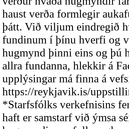
verður hvaða hugmyndir far
haust verða formlegir aukafu
þátt. Við viljum eindregið hv
fundinum í þínu hverfi og 
hugmynd þinni eins og þú he
allra fundanna, hlekkir á F
upplýsingar má finna á vefs
https://reykjavik.is/uppstill
*Starfsfólks verkefnisins f
haft er samstarf við ýmsa s