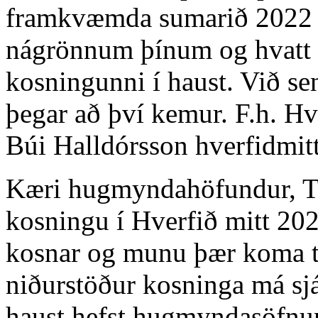
framkvæmda sumarið 2022 g
nágrönnum þínum og hvatt þa
kosningunni í haust. Við s
þegar að því kemur. F.h. Hv
Búi Halldórsson
hverfidmit
Kæri hugmyndahöfundur, Ti
kosningu í Hverfið mitt 20
kosnar og munu þær koma t
niðurstöður kosninga má sj
haust hefst hugmyndasöfnun