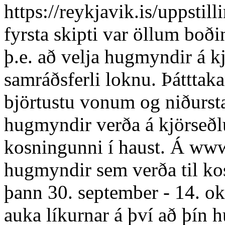
https://reykjavik.is/uppstill
fyrsta skipti var öllum boðin
þ.e. að velja hugmyndir á kj
samráðsferli loknu. Þátttaka
björtustu vonum og niðurst
hugmyndir verða á kjörseðl
kosningunni í haust. Á www
hugmyndir sem verða til ko
þann 30. september - 14. o
auka líkurnar á því að þín 