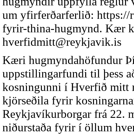
hugmyndir uppfylla reglur v
um yfirferðarferlið: https:/
fyrir-thina-hugmynd. Kær k
hverfidmitt@reykjavik.is
Kæri hugmyndahöfundur Þí
uppstillingarfundi til þess a
kosningunni í Hverfið mitt 
kjörseðila fyrir kosningarn
Reykjavíkurborgar frá 22. ma
niðurstaða fyrir í öllum hv