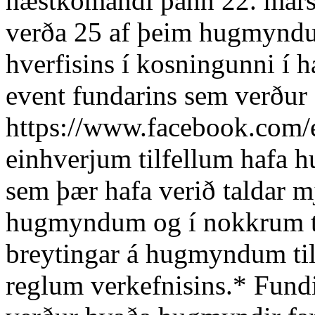
næstkomandi þann 22. mars 
verða 25 af þeim hugmyndu
hverfisins í kosningunni í h
event fundarins sem verður 
https://www.facebook.com/
einhverjum tilfellum hafa 
sem þær hafa verið taldar 
hugmyndum og í nokkrum til
breytingar á hugmyndum til 
reglum verkefnisins.* Fund