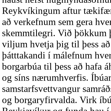
Reykvíkingum aftur tækifæri
að verkefnum sem gera hverf
skemmtilegri. Við þökkum þ
viljum hvetja þig til þess a
þátttakandi í málefnum hverf
borgarbúa til þess að hafa 
og síns nærumhverfis. Íbúar
samstarfsvettvangur samráðs
og borgaryfirvalda. Virk íb
Reykjavíkur og funda þau í