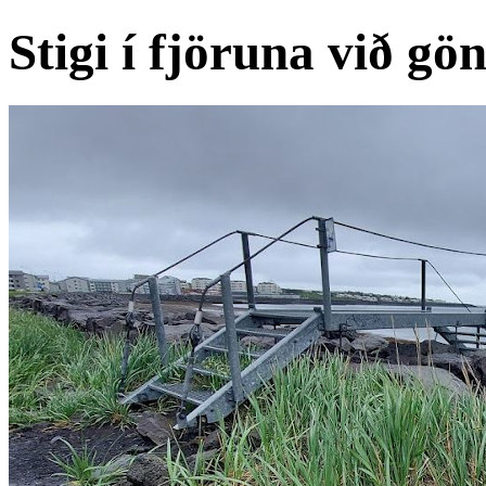
Stigi í fjöruna við gö