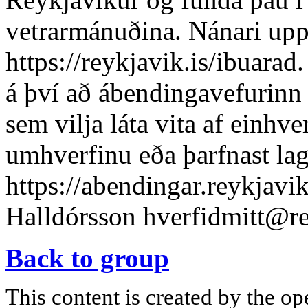
vetrarmánuðina. Nánari uppl
https://reykjavik.is/ibuarad
á því að ábendingavefurinn e
sem vilja láta vita af einhve
umhverfinu eða þarfnast lag
https://abendingar.reykjavik
Halldórsson
hverfidmitt@re
Back to group
This content is created by the op