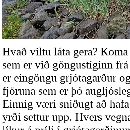
Hvað viltu láta gera? Koma fy
sem er við göngustíginn frá
er eingöngu grjótagarður og
fjöruna sem er þó augljósl
Einnig væri sniðugt að hafa 
yrði settur upp. Hvers vegn
líkur á príli í grjótagarðinu