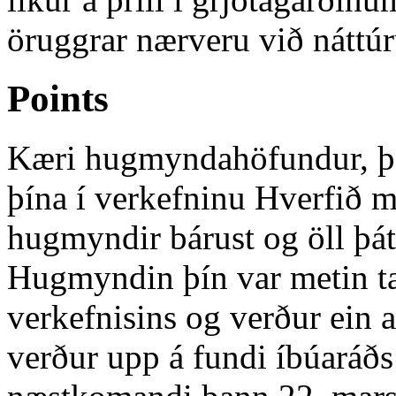
öruggrar nærveru við náttúr
Points
Kæri hugmyndahöfundur, þak
þína í verkefninu Hverfið m
hugmyndir bárust og öll þát
Hugmyndin þín var metin tæ
verkefnisins og verður ein
verður upp á fundi íbúaráð