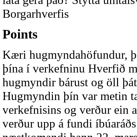
Borgarhverfis
Points
Kæri hugmyndahöfundur, þak
þína í verkefninu Hverfið m
hugmyndir bárust og öll þát
Hugmyndin þín var metin tæ
verkefnisins og verður ein
verður upp á fundi íbúaráð