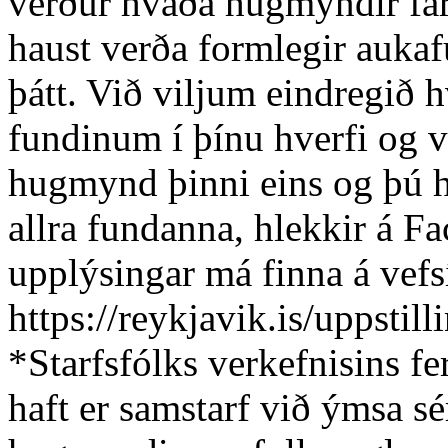
verður hvaða hugmyndir far
haust verða formlegir aukafu
þátt. Við viljum eindregið hv
fundinum í þínu hverfi og 
hugmynd þinni eins og þú he
allra fundanna, hlekkir á F
upplýsingar má finna á vefs
https://reykjavik.is/uppstill
*Starfsfólks verkefnisins f
haft er samstarf við ýmsa s