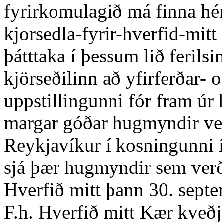
fyrirkomulagið má finna hér:
kjorsedla-fyrir-hverfid-mitt
þátttaka í þessum lið ferils
kjörseðilinn að yfirferðar- 
uppstillingunni fór fram úr
margar góðar hugmyndir ver
Reykjavíkur í kosningunni 
sjá þær hugmyndir sem verða
Hverfið mitt þann 30. sept
F.h. Hverfið mitt Kær kveðj