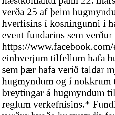
næstkomandi þann 22. mars 
verða 25 af þeim hugmyndu
hverfisins í kosningunni í h
event fundarins sem verður 
https://www.facebook.com/
einhverjum tilfellum hafa 
sem þær hafa verið taldar 
hugmyndum og í nokkrum til
breytingar á hugmyndum til 
reglum verkefnisins.* Fund