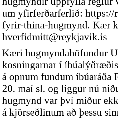
hugmyndir uppfylla reglur v
um yfirferðarferlið: https:/
fyrir-thina-hugmynd. Kær k
hverfidmitt@reykjavik.is
Kæri hugmyndahöfundur Upps
kosningarnar í íbúalýðræðis
á opnum fundum íbúaráða Re
20. maí sl. og liggur nú nið
hugmynd var því miður ekki
á kjörseðlinum að þessu si