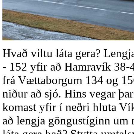
Hvað viltu láta gera? Lengj
- 152 yfir að Hamravík 38-4
frá Vættaborgum 134 og 150
niður að sjó. Hins vegar þar
komast yfir í neðri hluta V
að lengja göngustíginn um 
láta gera það? Stytta umtals