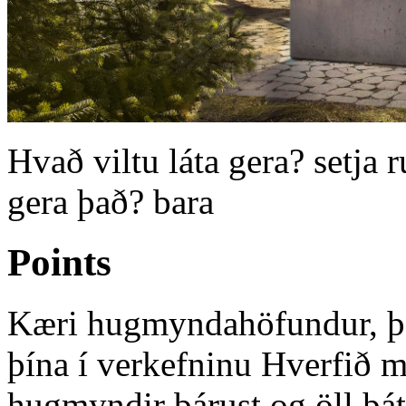
Hvað viltu láta gera? setja 
gera það? bara
Points
Kæri hugmyndahöfundur, þak
þína í verkefninu Hverfið m
hugmyndir bárust og öll þá