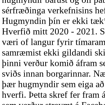
sérfræðinga verkefnisins he
Hugmyndin þín er ekki tæk*
Hverfið mitt 2020 - 2021. 
væri of langur fyrir tímar
samræmist ekki gildandi s
þinni verður komið áfram s
sviðs innan borgarinnar. Næs
þær hugmyndir sem eiga að f
hverfi. Þetta skref fer fr