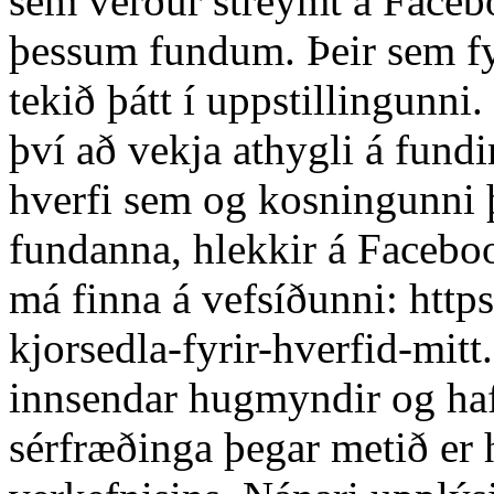
sem verður streymt á Faceboo
þessum fundum. Þeir sem fy
tekið þátt í uppstillingunni
því að vekja athygli á fund
hverfi sem og kosningunni 
fundanna, hlekkir á Facebo
má finna á vefsíðunni: https
kjorsedla-fyrir-hverfid-mitt.
innsendar hugmyndir og haf
sérfræðinga þegar metið er 