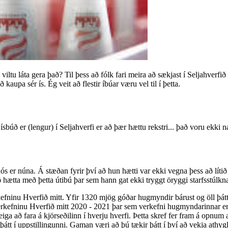
viltu láta gera það? Til þess að fólk fari meira að sækjast í Seljahverfið
ð kaupa sér ís. Ég veit að flestir íbúar væru vel til í þetta.
úð er (lengur) í Seljahverfi er að þær hættu rekstri... það voru ekki næg
s er núna. Á stæðan fyrir því að hun hætti var ekki vegna þess að lítið
 hætta með þetta útibú þar sem hann gat ekki tryggt öryggi starfsstúlkna
fninu Hverfið mitt. Yfir 1320 mjög góðar hugmyndir bárust og öll þátt
erkefninu Hverfið mitt 2020 - 2021 þar sem verkefni hugmyndarinnar er
iga að fara á kjörseðilinn í hverju hverfi. Þetta skref fer fram á opnu
þátt í uppstillingunni. Gaman væri að þú tækir þátt í því að vekja athy