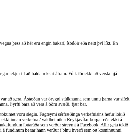
 vegna þess að hér eru engin bakarí, ísbúðir eða neitt því líkt. En
ar tekjur til að halda rekstri áfram. Fólk fór ekki að versla hjá
 var að gera. Ástæðan var öryggi stúlknanna sem unnu þarna var sífelt
nna. Þyrfti bara að vera á öðru svæði, fjær bar.
tökumet voru slegin. Fagteymi sérfræðinga verkefnisins hefur lokið
 ekki innan verkefna / valdheimilda Reykjavíkurborgar eða ekki á
m aukafundum íbúaráða sem verður streymt á Facebook. Allir geta tekið
gli á fundinum þegar hann verður í þínu hverfi sem og kosningunni