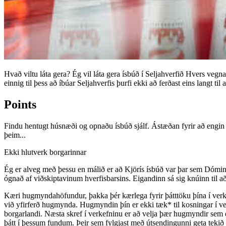
Hvað viltu láta gera? Ég vil láta gera ísbúð í Seljahverfið Hvers vegna 
einnig til þess að íbúar Seljahverfis þurfi ekki að ferðast eins langt til a
Points
Findu hentugt húsnæði og opnaðu ísbúð sjálf. Ástæðan fyrir að engin ísb
þeim...
Ekki hlutverk borgarinnar
Ég er alveg með þessu en málið er að Kjörís ísbúð var þar sem Dóminó
ógnað af viðskiptavinum hverfisbarsins. Eigandinn sá sig knúinn til að
Kæri hugmyndahöfundur, þakka þér kærlega fyrir þátttöku þína í verke
við yfirferð hugmynda. Hugmyndin þín er ekki tæk* til kosningar í v
borgarlandi. Næsta skref í verkefninu er að velja þær hugmyndir sem e
þátt í þessum fundum. Þeir sem fylgjast með útsendingunni geta tekið 