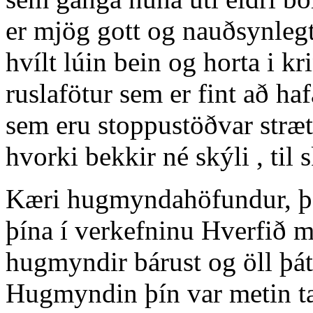
er mjög gott og nauðsynlegt
hvílt lúin bein og horta i k
ruslafötur sem er fint að ha
sem eru stoppustöðvar stræt
hvorki bekkir né skýli , til
Kæri hugmyndahöfundur, þak
þína í verkefninu Hverfið m
hugmyndir bárust og öll þát
Hugmyndin þín var metin tæ