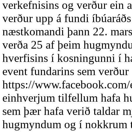
verkefnisins og verður ein
verður upp á fundi íbúaráð
næstkomandi þann 22. mars 
verða 25 af þeim hugmyndu
hverfisins í kosningunni í h
event fundarins sem verður 
https://www.facebook.com/
einhverjum tilfellum hafa 
sem þær hafa verið taldar 
hugmyndum og í nokkrum til