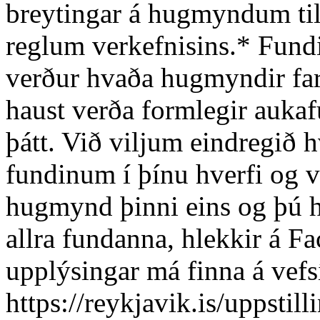
breytingar á hugmyndum til 
reglum verkefnisins.* Fund
verður hvaða hugmyndir far
haust verða formlegir aukafu
þátt. Við viljum eindregið hv
fundinum í þínu hverfi og 
hugmynd þinni eins og þú he
allra fundanna, hlekkir á F
upplýsingar má finna á vefs
https://reykjavik.is/uppstill