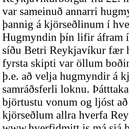
var sameinuð annarri hugmy
þannig á kjörseðlinum í hve
Hugmyndin þín lifir áfram
síðu Betri Reykjavíkur fær
fyrsta skipti var öllum boðin
þ.e. að velja hugmyndir á kj
samráðsferli loknu. Þátttaka
björtustu vonum og ljóst a
kjörseðlum allra hverfa Rey
www.hverfidmitt.is má sjá 