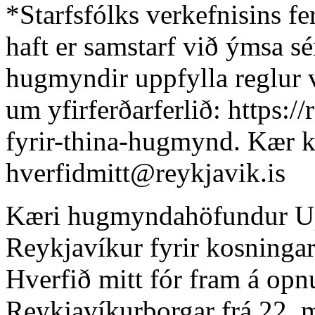
*Starfsfólks verkefnisins f
haft er samstarf við ýmsa s
hugmyndir uppfylla reglur v
um yfirferðarferlið: https:/
fyrir-thina-hugmynd. Kær k
hverfidmitt@reykjavik.is
Kæri hugmyndahöfundur Upp
Reykjavíkur fyrir kosninga
Hverfið mitt fór fram á op
Reykjavíkurborgar frá 22. m