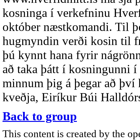
kosninga í verkefninu Hverf
október næstkomandi. Til þe
hugmyndin verði kosin til
þú kynnt hana fyrir nágrön
að taka þátt í kosningunni 
minnum þig á þegar að því 
kveðja, Eiríkur Búi Halldó
Back to group
This content is created by the op