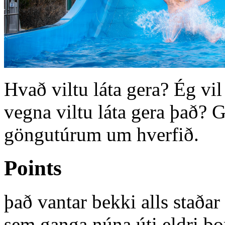
Hvað viltu láta gera? Ég vil
vegna viltu láta gera það? Go
göngutúrum um hverfið.
Points
það vantar bekki alls staðar
sem ganga núna úti eldri bo