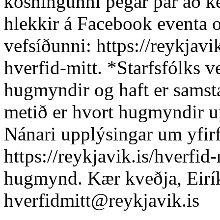
kosningunni þegar þar að k
hlekkir á Facebook eventa o
vefsíðunni: https://reykjavik
hverfid-mitt. *Starfsfólks v
hugmyndir og haft er samst
metið er hvort hugmyndir up
Nánari upplýsingar um yfirf
https://reykjavik.is/hverfid-
hugmynd. Kær kveðja, Eirí
hverfidmitt@reykjavik.is