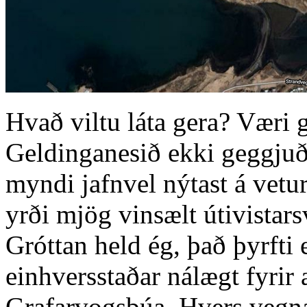
Hvað viltu láta gera? Væri 
Geldinganesið ekki geggjuð 
myndi jafnvel nýtast á vetu
yrði mjög vinsælt útivistars
Gróttan held ég, það þyrfti 
einhversstaðar nálægt fyrir
Grafarvogsbúa. Hvers vegna 