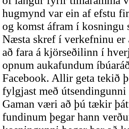
of langur fyrir tímaramma v
hugmynd var ein af efstu 
og komst áfram í kosningu 
Næsta skref í verkefninu er
að fara á kjörseðilinn í hver
opnum aukafundum íbúaráða
Facebook. Allir geta tekið 
fylgjast með útsendingunni g
Gaman væri að þú tækir þátt
fundinum þegar hann verður