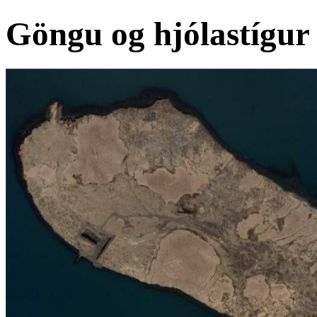
Göngu og hjólastígur