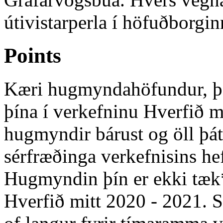
útivistarperla í höfuðborgin
Points
Kæri hugmyndahöfundur, þak
þína í verkefninu Hverfið m
hugmyndir bárust og öll þá
sérfræðinga verkefnisins he
Hugmyndin þín er ekki tæk*
Hverfið mitt 2020 - 2021. Sk