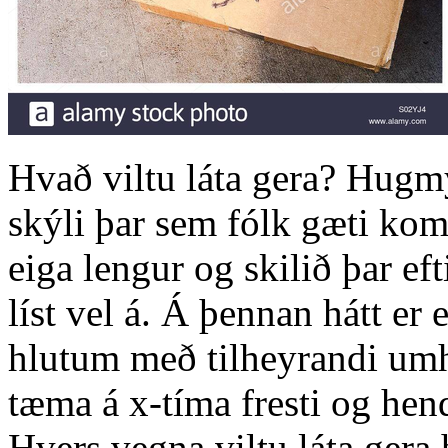
Hvað viltu láta gera? Hugm
skýli þar sem fólk gæti kom
eiga lengur og skilið þar ef
líst vel á. Á þennan hátt e
hlutum með tilheyrandi umh
tæma á x-tíma fresti og hend
Hvers vegna viltu láta gera