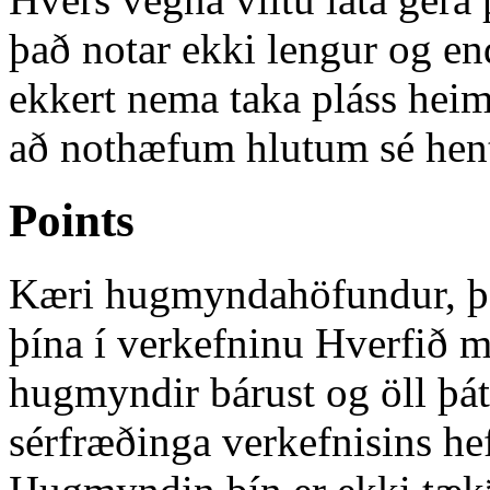
það notar ekki lengur og en
ekkert nema taka pláss hei
að nothæfum hlutum sé hent
Points
Kæri hugmyndahöfundur, þak
þína í verkefninu Hverfið m
hugmyndir bárust og öll þá
sérfræðinga verkefnisins he