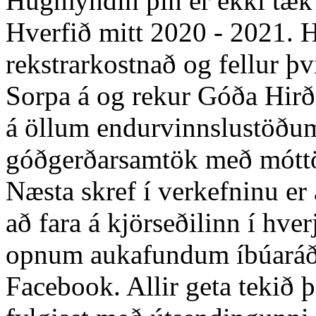
Hugmyndin þín er ekki tæk*
Hverfið mitt 2020 - 2021. 
rekstrarkostnað og fellur þv
Sorpa á og rekur Góða Hir
á öllum endurvinnslustöðum
góðgerðarsamtök með móttö
Næsta skref í verkefninu er
að fara á kjörseðilinn í hver
opnum aukafundum íbúaráða
Facebook. Allir geta tekið 