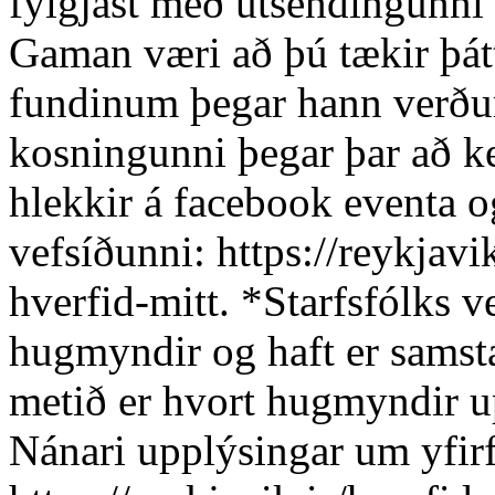
fylgjast með útsendingunni g
Gaman væri að þú tækir þátt
fundinum þegar hann verður
kosningunni þegar þar að k
hlekkir á facebook eventa o
vefsíðunni: https://reykjavik
hverfid-mitt. *Starfsfólks v
hugmyndir og haft er samst
metið er hvort hugmyndir up
Nánari upplýsingar um yfirf