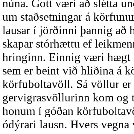
núna. Gott væri að slétta un
um staðsetningar á körfunum
lausar í jörðinni þannig að 
skapar stórhættu ef leikmenn
hringinn. Einnig væri hægt
sem er beint við hliðina á 
körfuboltavöll. Sá völlur er 
gervigrasvöllurinn kom og t
honum í góðan körfuboltavöl
ódýrari lausn. Hvers vegna v