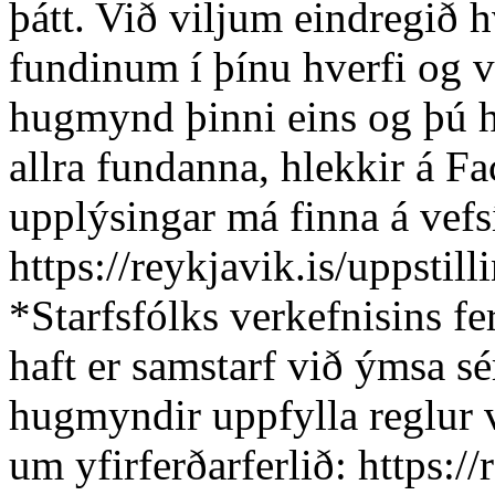
þátt. Við viljum eindregið hv
fundinum í þínu hverfi og 
hugmynd þinni eins og þú he
allra fundanna, hlekkir á F
upplýsingar má finna á vefs
https://reykjavik.is/uppstill
*Starfsfólks verkefnisins f
haft er samstarf við ýmsa s
hugmyndir uppfylla reglur v
um yfirferðarferlið: https:/