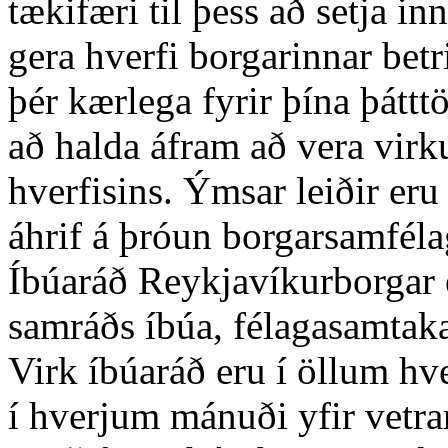
tækifæri til þess að setja 
gera hverfi borgarinnar bet
þér kærlega fyrir þína þáttt
að halda áfram að vera virk
hverfisins. Ýmsar leiðir eru 
áhrif á þróun borgarsamféla
Íbúaráð Reykjavíkurborgar e
samráðs íbúa, félagasamtaka
Virk íbúaráð eru í öllum h
í hverjum mánuði yfir vetr