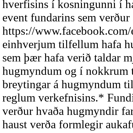
hverfisins í kosningunni í h
event fundarins sem verður 
https://www.facebook.com/
einhverjum tilfellum hafa 
sem þær hafa verið taldar 
hugmyndum og í nokkrum til
breytingar á hugmyndum til 
reglum verkefnisins.* Fund
verður hvaða hugmyndir far
haust verða formlegir aukafu