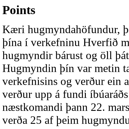
Points
Kæri hugmyndahöfundur, þak
þína í verkefninu Hverfið m
hugmyndir bárust og öll þát
Hugmyndin þín var metin tæ
verkefnisins og verður ein
verður upp á fundi íbúaráð
næstkomandi þann 22. mars 
verða 25 af þeim hugmyndu