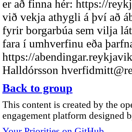
er að finna hér: https://rey
við vekja athygli á því að á
fyrir borgarbúa sem vilja lá
fara í umhverfinu eða þarfn
https://abendingar.reykjavik
Halldórsson
hverfidmitt@re
Back to group
This content is created by the op
engagement platform designed by
Your Priorities on GitHub