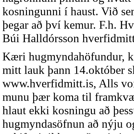
kosningunni í haust. Við s
þegar að því kemur. F.h. Hv
Búi Halldórsson
hverfidmit
Kæri hugmyndahöfundur, ko
mitt lauk þann 14.október s
www.hverfidmitt.is, Alls v
munu þær koma til framkv
hlaut ekki kosningu að þess
hugmyndasöfnun að nýju og