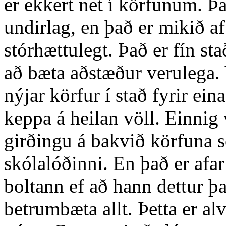
er ekkert net í körfunum. Þa
undirlag, en það er mikið a
stórhættulegt. Það er fín s
að bæta aðstæður verulega. V
nýjar körfur í stað fyrir ei
keppa á heilan völl. Einnig
girðingu á bakvið körfuna se
skólalóðinni. En það er afar
boltann ef að hann dettur þa
betrumbæta allt. Þetta er al