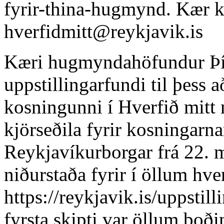
fyrir-thina-hugmynd. Kær k
hverfidmitt@reykjavik.is
Kæri hugmyndahöfundur Þí
uppstillingarfundi til þess a
kosningunni í Hverfið mitt 
kjörseðila fyrir kosningarn
Reykjavíkurborgar frá 22. ma
niðurstaða fyrir í öllum hv
https://reykjavik.is/uppstill
fyrsta skipti var öllum boðin