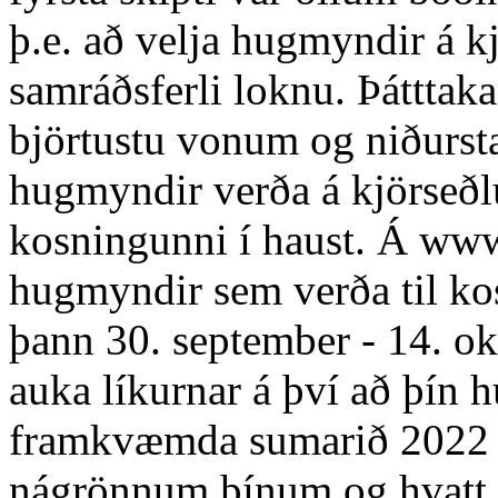
þ.e. að velja hugmyndir á kj
samráðsferli loknu. Þátttaka
björtustu vonum og niðurst
hugmyndir verða á kjörseðl
kosningunni í haust. Á www
hugmyndir sem verða til ko
þann 30. september - 14. o
auka líkurnar á því að þín 
framkvæmda sumarið 2022 g
nágrönnum þínum og hvatt þa