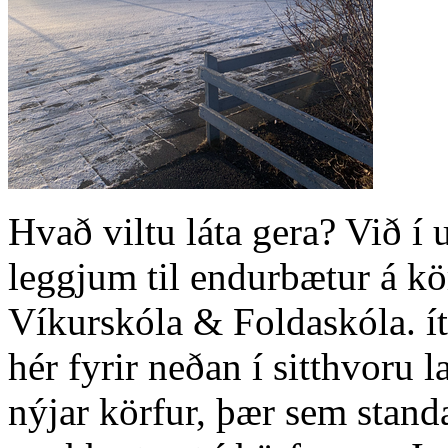
Hvað viltu láta gera? Við 
leggjum til endurbætur á k
Víkurskóla & Foldaskóla. í
hér fyrir neðan í sitthvoru 
nýjar körfur, þær sem standa