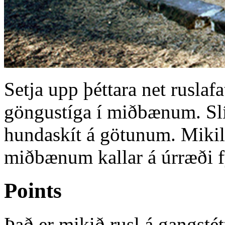
Setja upp þéttara net ruslaf
göngustíga í miðbænum. Slí
hundaskít á götunum. Mikil
miðbænum kallar á úrræði f
Points
Það er mikið rusl á gangst