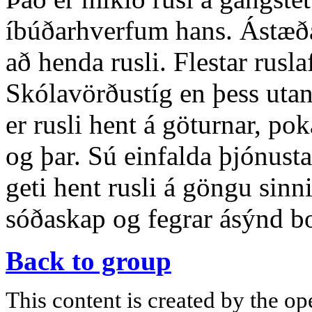
íbúðarhverfum hans. Ástæðan 
að henda rusli. Flestar rusl
Skólavörðustíg en þess utan
er rusli hent á göturnar, pok
og þar. Sú einfalda þjónusta
geti hent rusli á göngu sinn
sóðaskap og fegrar ásýnd bo
Back to group
This content is created by the op