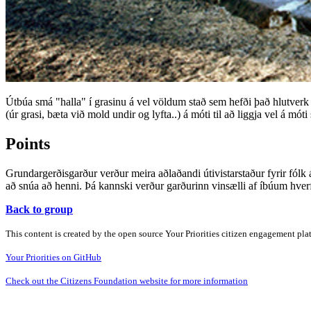
Útbúa smá "halla" í grasinu á vel völdum stað sem hefði það hlutverk a
(úr grasi, bæta við mold undir og lyfta..) á móti til að liggja vel á m
Points
Grundargerðisgarður verður meira aðlaðandi útivistarstaður fyrir fólk á
að snúa að henni. Þá kannski verður garðurinn vinsælli af íbúum hve
Back to group
This content is created by the open source Your Priorities citizen engagement pl
Your Priorities on GitHub
Check out the Citizens Foundation website for more information