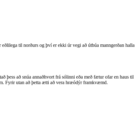
r eðlilega til norðurs og því er ekki úr vegi að útbúa manngerðan halla
stað þess að snúa annaðhvort frá sólinni eða með fætur ofar en haus til
m. Fyrir utan að þetta ætti að vera hræódýr framkvæmd.