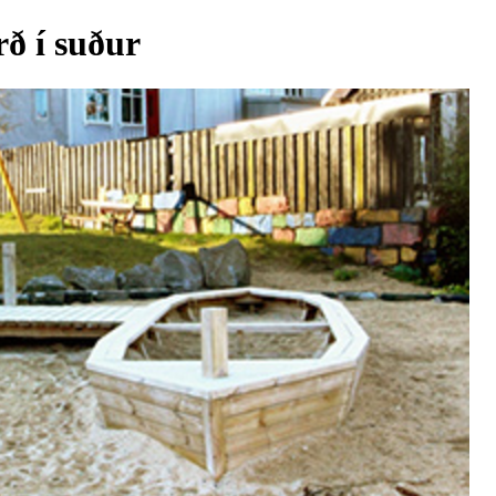
ð í suður