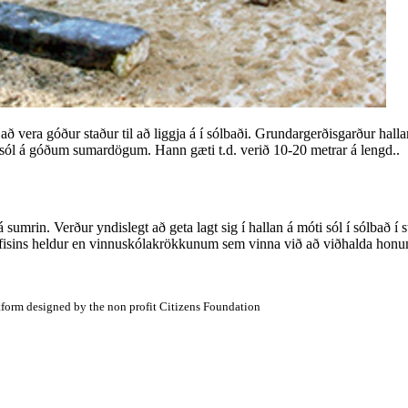
ð vera góður staður til að liggja á í sólbaði. Grundargerðisgarður halla
óti sól á góðum sumardögum. Hann gæti t.d. verið 10-20 metrar á lengd..
 sumrin. Verður yndislegt að geta lagt sig í hallan á móti sól í sólbað í 
rfisins heldur en vinnuskólakrökkunum sem vinna við að viðhalda honu
atform designed by the non profit Citizens Foundation