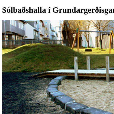
Sólbaðshalla í Grundargerðisgar