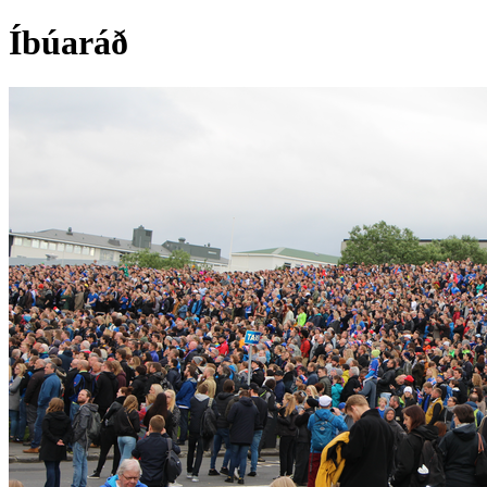
Íbúaráð