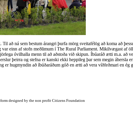
st. Til að ná sem bestum árangri þurfa mörg sveitafélög að koma að þess
 einn af stofn meðlimum í The Rural Parliament. Mikilvægast af öllu e
gjörlega óvilhalla menn til að aðstoða við skipun. Íbúaráð ætti m.a. að 
rslur þeirra og stefna er kanski ekki heppileg þar sem megin áhersla er
öng er hugmyndin að íbúðaráðum góð en ætti að vera víðfeðmari en ég g
atform designed by the non profit Citizens Foundation