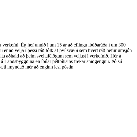
u verkefni. Ég hef unnið í um 15 ár að eflingu íbúðaráða í um 300
r að velja í þessi ráð fólk af því svæði sem hvert ráð hefur umsjón
veita aðhald að þeim sveitafélögum sem veljast í verkefnið. Hér á
 á Landsbyggðina en íbúar þéttbílisins frekar sniðgengnir. Þó sú
æti ímyndað mér að enginn lesi póstin