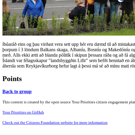
íbúaráð eins og þau virðast vera sett upp hér eru dæmd til að mistaka
þorpum í 3 löndum Balkans skaga, Albaníu, Bosníu og Makedóníu og var
með. Alls ekki ætti að blanda pólitík í skipun þessara ráða og að fá al
Íslandi var félagsskapur "landsbyggðin Lifir" sem hefði henntað en áhe
áhersla sem Reykjavíkurborg hefur lagt á þessi má sé að mínu mati r
Points
Back to group
This content is created by the open source Your Priorities citizen engagement pl
Your Priorities on GitHub
Check out the Citizens Foundation website for more information