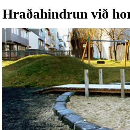
Hraðahindrun við hor