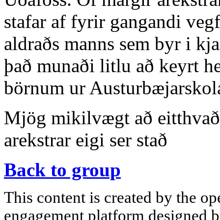
stafar af fyrir gangandi veg
aldraðs manns sem byr i kj
það munaði litlu að keyrt h
börnum ur Austurbæjarskola 
Mjög mikilvægt að eitthvað 
arekstrar eigi ser stað
Back to group
This content is created by the op
engagement platform designed by