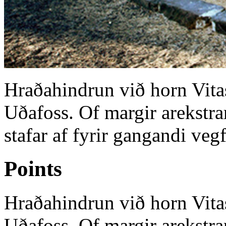
Hraðahindrun við horn Vitas
Uðafoss. Of margir arekstr
stafar af fyrir gangandi veg
Points
Hraðahindrun við horn Vitas
Uðafoss. Of margir arekstr