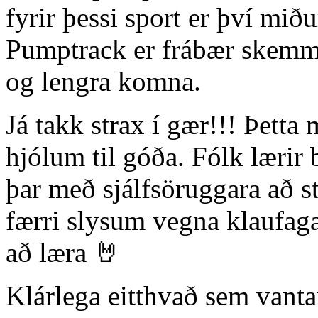
fyrir þessi sport er því miðu
Pumptrack er frábær skemmt
og lengra komna.
Já takk strax í gær!!! Þett
hjólum til góða. Fólk lærir 
þar með sjálfsöruggara að st
færri slysum vegna klaufag
að læra 🤘
Klárlega eitthvað sem vant