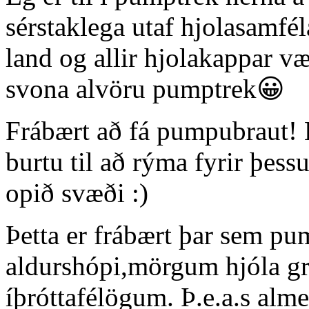
sérstaklega utaf hjolasamfé
land og allir hjolakappar v
svona alvöru pumptrek😀
Frábært að fá pumpubraut! B
burtu til að rýma fyrir þessu
opið svæði :)
Þetta er frábært þar sem p
aldurshópi,mörgum hjóla g
íþróttafélögum. Þ.e.a.s alme