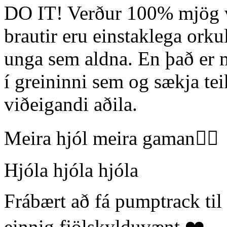
DO IT! Verður 100% mjög v
brautir eru einstaklega orku
unga sem aldna. En það er m
í greininni sem og sækja tei
viðeigandi aðila.
Meira hjól meira gaman👍🏼
Hjóla hjóla hjóla
Frábært að fá pumptrack til
einnig fjölskylduvænt ❤️