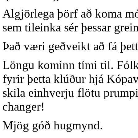
Algjörlega þörf að koma mó
sem tileinka sér þessar grei
Það væri geðveikt að fá þet
Löngu kominn tími til. Fólk
fyrir þetta klúður hjá Kóp
skila einhverju flötu prump
changer!
Mjög góð hugmynd.