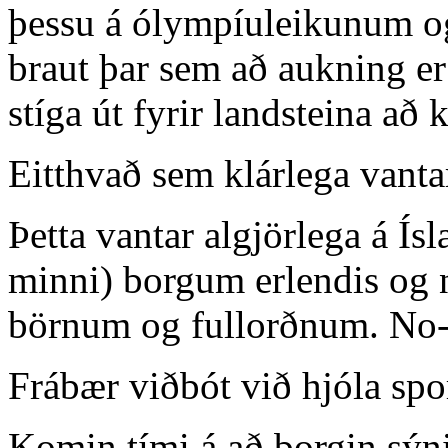
þessu á ólympíuleikunum og 
braut þar sem að aukning er
stíga út fyrir landsteina að 
Eitthvað sem klárlega vanta
Þetta vantar algjörlega á Ísl
minni) borgum erlendis og n
börnum og fullorðnum. No-
Frábær viðbót við hjóla spo
Komin tími á að borgin sýn