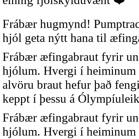
Frábær hugmynd! Pumptrack 
hjól geta nýtt hana til æfi
Frábær æfingabraut fyrir un
hjólum. Hvergi í heiminum þ
alvöru braut hefur það fengi
keppt í þessu á Ólympíule
Frábær æfingabraut fyrir un
hjólum. Hvergi í heiminum þ