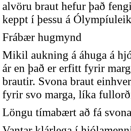
alvöru braut hefur það fengi
keppt í þessu á Ólympíule
Frábær hugmynd
Mikil aukning á áhuga á hj
ár en það er erfitt fyrir ma
brautir. Svona braut einhve
fyrir svo marga, líka fullorð
Löngu tímabært að fá svon
Vantar klárlega í hjólamenn