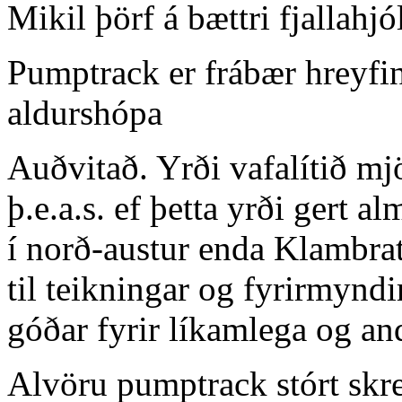
Mikil þörf á bættri fjallahj
Pumptrack er frábær hreyfi
aldurshópa
Auðvitað. Yrði vafalítið mj
þ.e.a.s. ef þetta yrði gert a
í norð-austur enda Klambra
til teikningar og fyrirmyndi
góðar fyrir líkamlega og and
Alvöru pumptrack stórt skref 