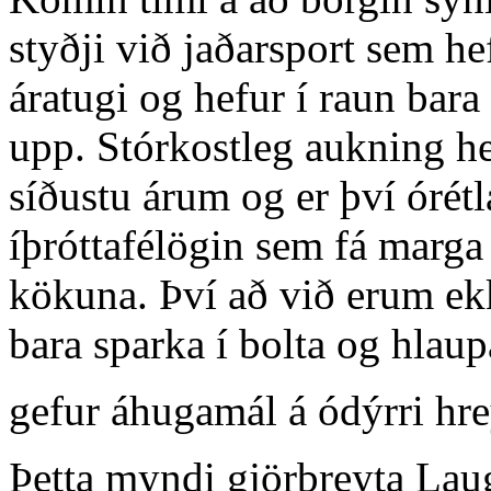
styðji við jaðarsport sem he
áratugi og hefur í raun bara
upp. Stórkostleg aukning he
síðustu árum og er því órétl
íþróttafélögin sem fá marga m
kökuna. Því að við erum ekk
bara sparka í bolta og hla
gefur áhugamál á ódýrri hr
Þetta myndi gjörbreyta Laug