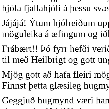
hjóla fjallahjóli á þessu s
Jájájá! Ýtum hjólreiðum up
möguleika á æfingum og ið
Frábært!! Þó fyrr hefði verið
til með Heilbrigt og gott un
Mjög gott að hafa fleiri mög
Finnst þetta glæsileg hugm
Geggjuð hugmynd væri hama