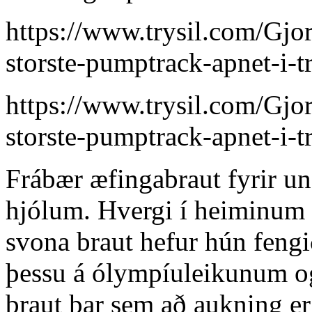
https://www.trysil.com/Gjo
storste-pumptrack-apnet-i-tr
https://www.trysil.com/Gjo
storste-pumptrack-apnet-i-tr
Frábær æfingabraut fyrir un
hjólum. Hvergi í heiminum s
svona braut hefur hún fengi
þessu á ólympíuleikunum og 
braut þar sem að aukning er