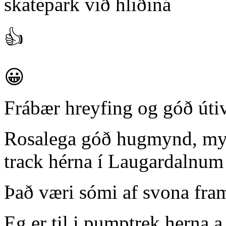
skatepark við hliðiná
👍
😀
Frábær hreyfing og góð úti
Rosalega góð hugmynd, myn
track hérna í Laugardalnum
Það væri sómi af svona f
Eg er til i pumptrek herna 