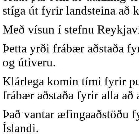
stíga út fyrir landsteina að 
Með vísun í stefnu Reykjaví
Þetta yrði frábær aðstaða fyr
og útiveru.
Klárlega komin tími fyrir pu
frábær aðstaða fyrir alla að 
Það vantar æfingaaðstöðu fy
Íslandi.