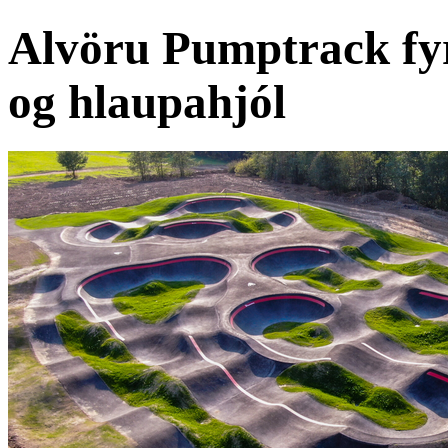
Alvöru Pumptrack fyri
og hlaupahjól