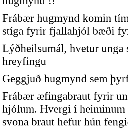
hugmynd !!
Frábær hugmynd komin tími t
stíga fyrir fjallahjól bæði 
Lýðheilsumál, hvetur unga 
hreyfingu
Geggjuð hugmynd sem þyrft
Frábær æfingabraut fyrir un
hjólum. Hvergi í heiminum s
svona braut hefur hún fengi