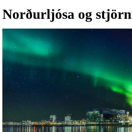
Norðurljósa og stjör