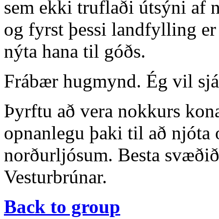
sem ekki truflaði útsýni af 
og fyrst þessi landfylling er
nýta hana til góðs.
Frábær hugmynd. Ég vil sjá 
Þyrftu að vera nokkurs kon
opnanlegu þaki til að njóta
norðurljósum. Besta svæðið 
Vesturbrúnar.
Back to group