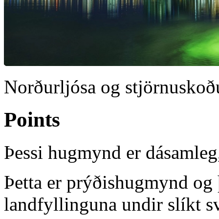
Norðurljósa og stjörnusko
Points
Þessi hugmynd er dásamleg, 
Þetta er prýðishugmynd og 
landfyllinguna undir slíkt 