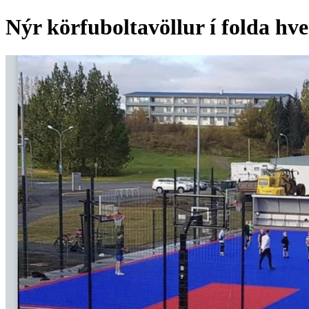
Nýr körfuboltavöllur í folda hver