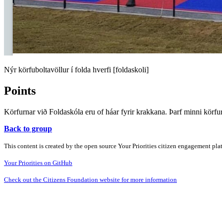
Nýr körfuboltavöllur í folda hverfi [foldaskoli]
Points
Körfurnar við Foldaskóla eru of háar fyrir krakkana. Þarf minni körfur
Back to group
This content is created by the open source Your Priorities citizen engagement pl
Your Priorities on GitHub
Check out the Citizens Foundation website for more information