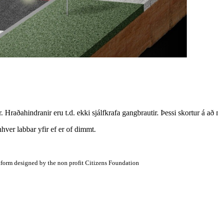
ar. Hraðahindranir eru t.d. ekki sjálfkrafa gangbrautir. Þessi skortur á 
ver labbar yfir ef er of dimmt.
atform designed by the non profit Citizens Foundation