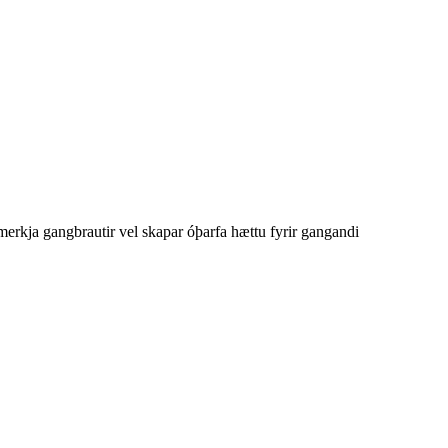
að merkja gangbrautir vel skapar óþarfa hættu fyrir gangandi