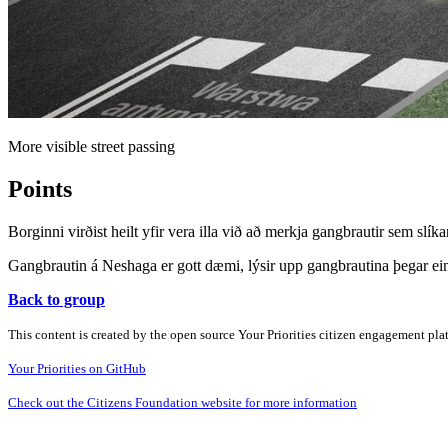
More visible street passing
Points
Borginni virðist heilt yfir vera illa við að merkja gangbrautir sem slík
Gangbrautin á Neshaga er gott dæmi, lýsir upp gangbrautina þegar einh
Back to group
This content is created by the open source Your Priorities citizen engagement pl
Your Priorities on GitHub
Check out the Citizens Foundation website for more information