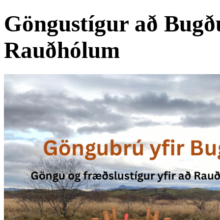
Göngustígur að Bugðu
Rauðhólum