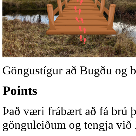
Göngustígur að Bugðu og b
Points
Það væri frábært að fá brú
gönguleiðum og tengja við