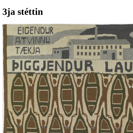
3ja stéttin