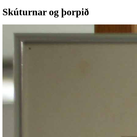
Skúturnar og þorpið