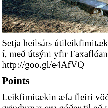
Setja heilsárs útileikfimitæ
í, með útsýni yfir Faxafló
http://goo.gl/e4AfVQ
Points
Leikfimitækin æfa fleiri vö
grindurnar eru góðar til að 