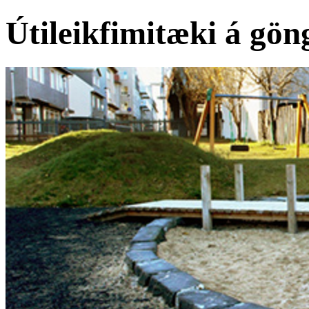
Útileikfimitæki á gön