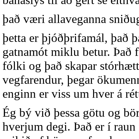
það væri allaveganna sniðu
þetta er þjóðþrifamál, það 
gatnamót miklu betur. Það f
fólki og það skapar stórhætt
vegfarendur, þegar ökumenn
enginn er viss um hver á rét
Ég bý við þessa götu og bör
hverjum degi. Það er í raun