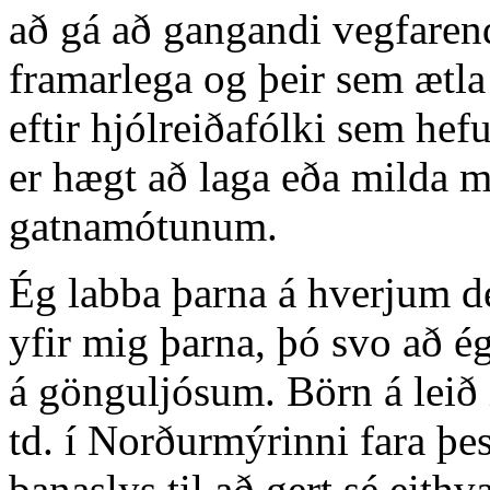
að gá að gangandi vegfare
framarlega og þeir sem ætla 
eftir hjólreiðafólki sem hef
er hægt að laga eða milda m
gatnamótunum.
Ég labba þarna á hverjum de
yfir mig þarna, þó svo að ég
á gönguljósum. Börn á leið
td. í Norðurmýrinni fara þes
banaslys til að gert sé eit