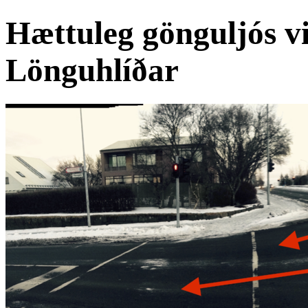
Hættuleg gönguljós v
Lönguhlíðar