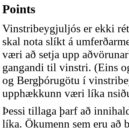
Points
Vinstribeygjuljós er ekki ré
skal nota slíkt á umferðar
væri að setja upp aðvörunarb
gangandi til vinstri. (Eins
og Bergþórugötu í vinstrib
upphækkunn væri líka nsiðug
Þessi tillaga þarf að innih
líka. Ökumenn sem eru að bey