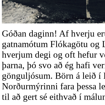
Góðan daginn! Af hverju er
gatnamótum Flókagötu og L
hverjum degi og oft hefur ve
þarna, þó svo að ég hafi ver
gönguljósum. Börn á leið í 
Norðurmýrinni fara þessa le
til að gert sé eithvað í mál