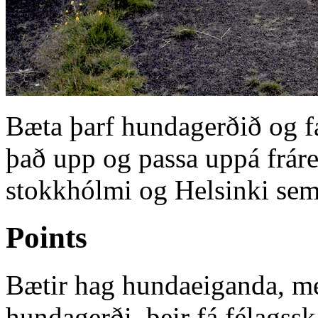
Bæta þarf hundagerðið og f
það upp og passa uppá fráre
stokkhólmi og Helsinki sem 
Points
Bætir hag hundaeiganda, með
hundagerði, þeir fá félags