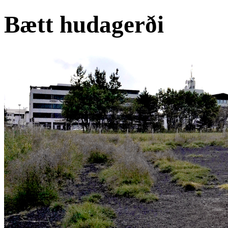
Bætt hudagerði