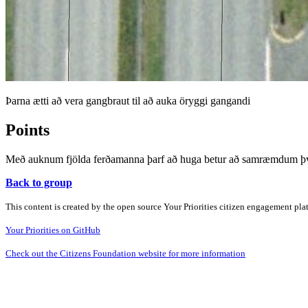
Þarna ætti að vera gangbraut til að auka öryggi gangandi
Points
Með auknum fjölda ferðamanna þarf að huga betur að samræmdum 
Back to group
This content is created by the open source Your Priorities citizen engagement pl
Your Priorities on GitHub
Check out the Citizens Foundation website for more information