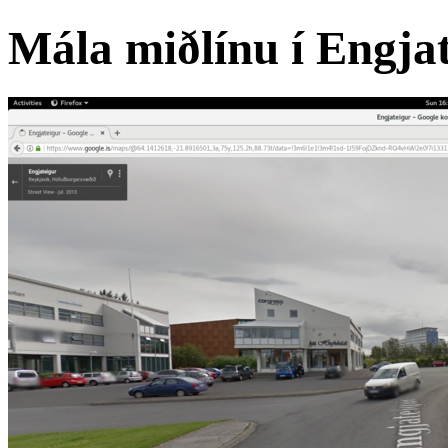
Mála miðlínu í Engja