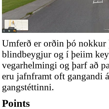
Umferð er orðin þó nokkur 
blindbeygjur og í þeiim ke
vegarhelmingi og þarf að pas
eru jafnframt oft gangandi á
gangstéttinni.
Points