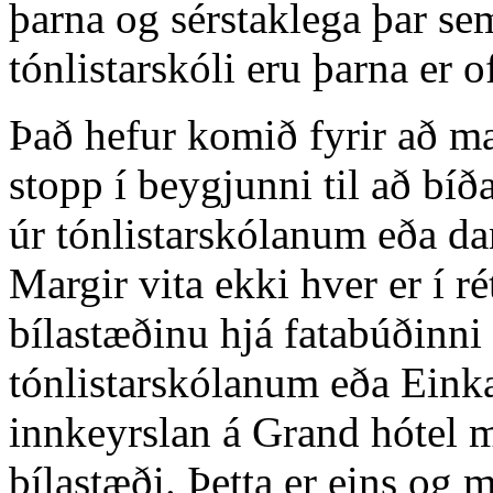
þarna og sérstaklega þar se
tónlistarskóli eru þarna er 
Það hefur komið fyrir að m
stopp í beygjunni til að bí
úr tónlistarskólanum eða d
Margir vita ekki hver er í ré
bílastæðinu hjá fatabúðinni 
tónlistarskólanum eða Einka
innkeyrslan á Grand hótel 
bílastæði. Þetta er eins og