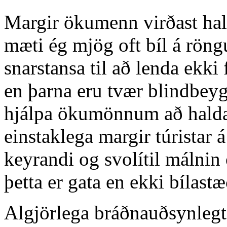
Margir ökumenn virðast hald
mæti ég mjög oft bíl á rön
snarstansa til að lenda ekki
en þarna eru tvær blindbeyg
hjálpa ökumönnum að halda 
einstaklega margir túristar
keyrandi og svolítil málnin
þetta er gata en ekki bílast
Algjörlega bráðnauðsynlegt.