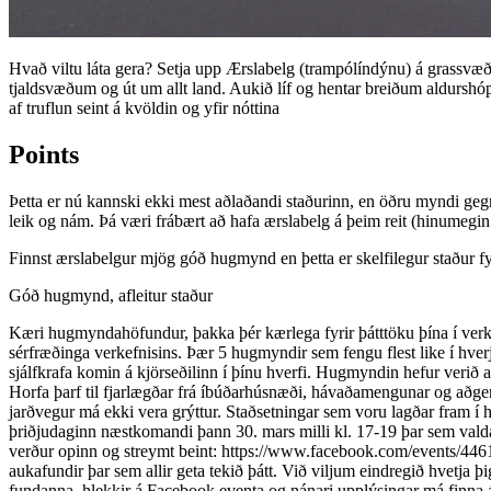
Hvað viltu láta gera? Setja upp Ærslabelg (trampólíndýnu) á grassvæði
tjaldsvæðum og út um allt land. Aukið líf og hentar breiðum aldurshóp
af truflun seint á kvöldin og yfir nóttina
Points
Þetta er nú kannski ekki mest aðlaðandi staðurinn, en öðru myndi gegn
leik og nám. Þá væri frábært að hafa ærslabelg á þeim reit (hinumegin 
Finnst ærslabelgur mjög góð hugmynd en þetta er skelfilegur staður fy
Góð hugmynd, afleitur staður
Kæri hugmyndahöfundur, þakka þér kærlega fyrir þátttöku þína í verk
sérfræðinga verkefnisins. Þær 5 hugmyndir sem fengu flest like í hver
sjálfkrafa komin á kjörseðilinn í þínu hverfi. Hugmyndin hefur verið
Horfa þarf til fjarlægðar frá íbúðarhúsnæði, hávaðamengunar og aðgengi
jarðvegur má ekki vera grýttur. Staðsetningar sem voru lagðar fram 
þriðjudaginn næstkomandi þann 30. mars milli kl. 17-19 þar sem vald
verður opinn og streymt beint: https://www.facebook.com/events/446
aukafundir þar sem allir geta tekið þátt. Við viljum eindregið hvetja þ
fundanna, hlekkir á Facebook eventa og nánari upplýsingar má finna á ve