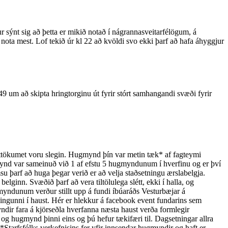
 sýnt sig að þetta er mikið notað í nágrannasveitarfélögum, á
nota mest. Lof tekið úr kl 22 að kvöldi svo ekki þarf að hafa áhyggjur
9 um að skipta hringtorginu út fyrir stórt samhangandi svæði fyrir
tttökumet voru slegin. Hugmynd þín var metin tæk* af fagteymi
ugmynd var sameinuð við 1 af efstu 5 hugmyndunum í hverfinu og er því
 þarf að huga þegar verið er að velja staðsetningu ærslabelgja.
lginn. Svæðið þarf að vera tiltölulega slétt, ekki í halla, og
yndunum verður stillt upp á fundi íbúaráðs Vesturbæjar á
ingunni í haust. Hér er hlekkur á facebook event fundarins sem
ir fara á kjörseðla hverfanna næsta haust verða formlegir
m og hugmynd þinni eins og þú hefur tækifæri til. Dagsetningar allra
 *Starfsfólks verkefnisins fer yfir innsendar hugmyndir og haft er