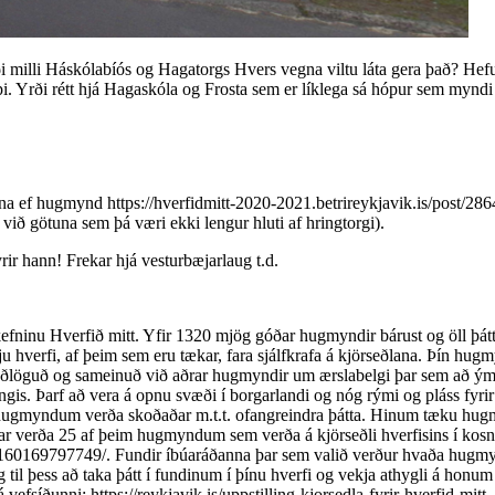
 milli Háskólabíós og Hagatorgs Hvers vegna viltu láta gera það? Hefur
i. Yrði rétt hjá Hagaskóla og Frosta sem er líklega sá hópur sem myndi 
a ef hugmynd https://hverfidmitt-2020-2021.betrireykjavik.is/post/2864
við götuna sem þá væri ekki lengur hluti af hringtorgi).
rir hann! Frekar hjá vesturbæjarlaug t.d.
efninu Hverfið mitt. Yfir 1320 mjög góðar hugmyndir bárust og öll þá
ju hverfi, af þeim sem eru tækar, fara sjálfkrafa á kjörseðlana. Þín h
 aðlöguð og sameinuð við aðrar hugmyndir um ærslabelgi þar sem að ýmsu
s. Þarf að vera á opnu svæði í borgarlandi og nóg rými og pláss fyrir be
í hugmyndum verða skoðaðar m.t.t. ofangreindra þátta. Hinum tæku hugm
ar verða 25 af þeim hugmyndum sem verða á kjörseðli hverfisins í kosn
160169797749/. Fundir íbúaráðanna þar sem valið verður hvaða hugmynd
ig til þess að taka þátt í fundinum í þínu hverfi og vekja athygli á honu
fsíðunni: https://reykjavik.is/uppstilling-kjorsedla-fyrir-hverfid-mitt.