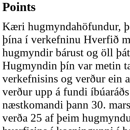
Points
Kæri hugmyndahöfundur, þak
þína í verkefninu Hverfið m
hugmyndir bárust og öll þát
Hugmyndin þín var metin tæ
verkefnisins og verður ein
verður upp á fundi íbúaráðs
næstkomandi þann 30. mars 
verða 25 af þeim hugmyndu