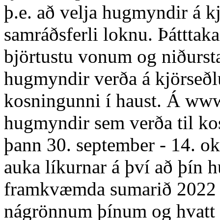
þ.e. að velja hugmyndir á kj
samráðsferli loknu. Þátttaka
björtustu vonum og niðurst
hugmyndir verða á kjörseðl
kosningunni í haust. Á www
hugmyndir sem verða til ko
þann 30. september - 14. o
auka líkurnar á því að þín 
framkvæmda sumarið 2022 g
nágrönnum þínum og hvatt þa