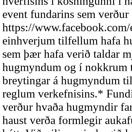
hverfisins í kosningunni í h
event fundarins sem verður 
https://www.facebook.com/
einhverjum tilfellum hafa 
sem þær hafa verið taldar 
hugmyndum og í nokkrum til
breytingar á hugmyndum til 
reglum verkefnisins.* Fund
verður hvaða hugmyndir far
haust verða formlegir aukafu