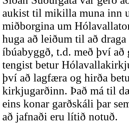
aukist til mikilla muna inn
miðborgina um Hólavallatorg
huga að leiðum til að draga 
íbúabyggð, t.d. með því að 
tengist betur Hólavallakirk
því að lagfæra og hirða bet
kirkjugarðinn. Það má til d
eins konar garðskáli þar se
að jafnaði eru lítið notuð.