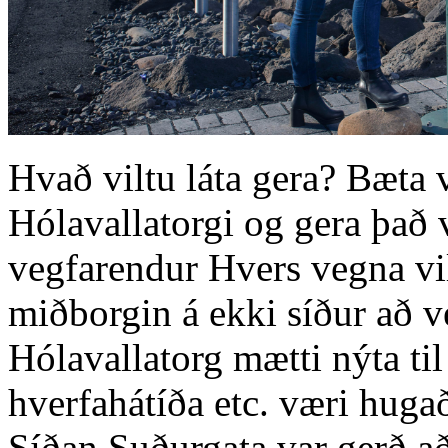
Hvað viltu láta gera? Bæta 
Hólavallatorgi og gera það 
vegfarendur Hvers vegna vil
miðborgin á ekki síður að ve
Hólavallatorg mætti nýta til
hverfahátíða etc. væri huga
Síðan Suðurgata var gerð a