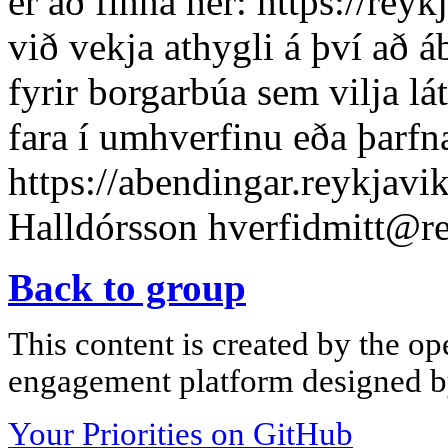
er að finna hér: https://rey
við vekja athygli á því að á
fyrir borgarbúa sem vilja lá
fara í umhverfinu eða þarfn
https://abendingar.reykjavik
Halldórsson
hverfidmitt@re
Back to group
This content is created by the op
engagement platform designed by
Your Priorities on GitHub