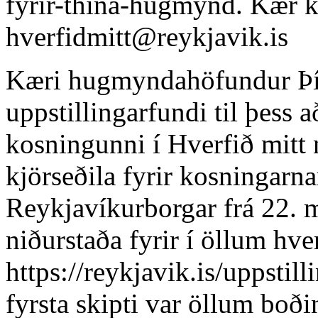
fyrir-thina-hugmynd. Kær k
hverfidmitt@reykjavik.is
Kæri hugmyndahöfundur Þí
uppstillingarfundi til þess a
kosningunni í Hverfið mitt 
kjörseðila fyrir kosningarn
Reykjavíkurborgar frá 22. ma
niðurstaða fyrir í öllum hv
https://reykjavik.is/uppstill
fyrsta skipti var öllum boðin