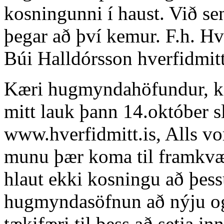
kosningunni í haust. Við s
þegar að því kemur. F.h. Hv
Búi Halldórsson
hverfidmit
Kæri hugmyndahöfundur, ko
mitt lauk þann 14.október s
www.hverfidmitt.is, Alls v
munu þær koma til framkv
hlaut ekki kosningu að þess
hugmyndasöfnun að nýju og
tækifæri til þess að setja 