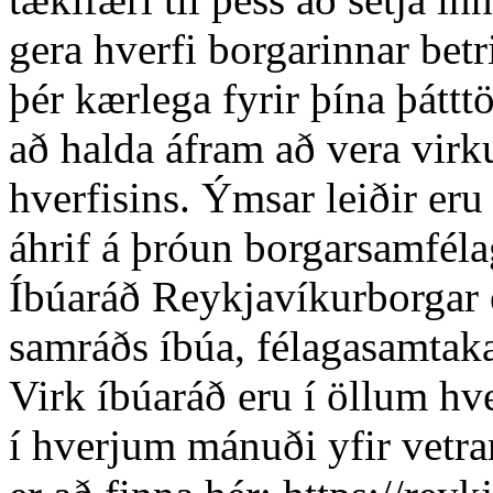
gera hverfi borgarinnar bet
þér kærlega fyrir þína þáttt
að halda áfram að vera virk
hverfisins. Ýmsar leiðir eru 
áhrif á þróun borgarsamféla
Íbúaráð Reykjavíkurborgar e
samráðs íbúa, félagasamtaka
Virk íbúaráð eru í öllum h
í hverjum mánuði yfir vetr