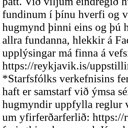
þátt. Við viljum eindregið hv
fundinum í þínu hverfi og 
hugmynd þinni eins og þú he
allra fundanna, hlekkir á F
upplýsingar má finna á vefs
https://reykjavik.is/uppstill
*Starfsfólks verkefnisins f
haft er samstarf við ýmsa s
hugmyndir uppfylla reglur v
um yfirferðarferlið: https:/